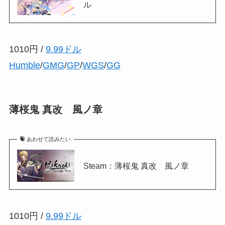
ル
1010円 /
9.99ドル
Humble
/
GMG
/
GP
/
WGS
/
GG
薄桜鬼 真改 風ノ章
あわせて読みたい
Steam：薄桜鬼 真改 風ノ章
1010円 /
9.99ドル