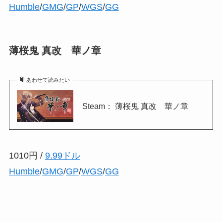
Humble
/
GMG
/
GP
/
WGS
/
GG
薄桜鬼 真改 華ノ章
あわせて読みたい
Steam： 薄桜鬼 真改 華ノ章
1010円 /
9.99ドル
Humble
/
GMG
/
GP
/
WGS
/
GG