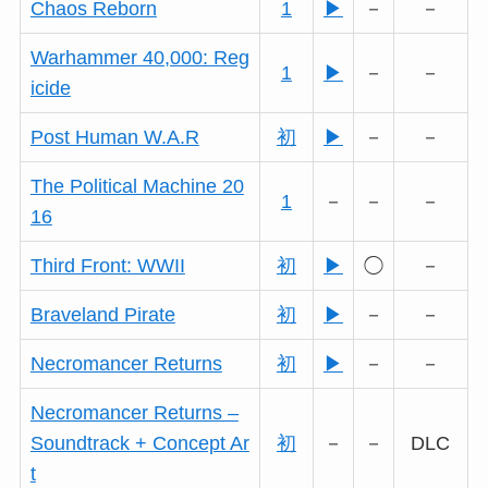
Chaos Reborn
1
▶
－
－
Warhammer 40,000: Reg
1
▶
－
－
icide
Post Human W.A.R
初
▶
－
－
The Political Machine 20
1
－
－
－
16
Third Front: WWII
初
▶
◯
－
Braveland Pirate
初
▶
－
－
Necromancer Returns
初
▶
－
－
Necromancer Returns –
Soundtrack + Concept Ar
初
－
－
DLC
t