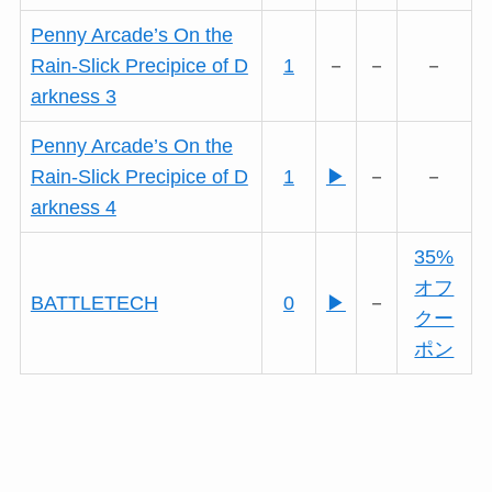
Penny Arcade’s On the
Rain-Slick Precipice of D
1
－
－
－
arkness 3
Penny Arcade’s On the
Rain-Slick Precipice of D
1
▶
－
－
arkness 4
35%
オフ
BATTLETECH
0
▶
－
クー
ポン