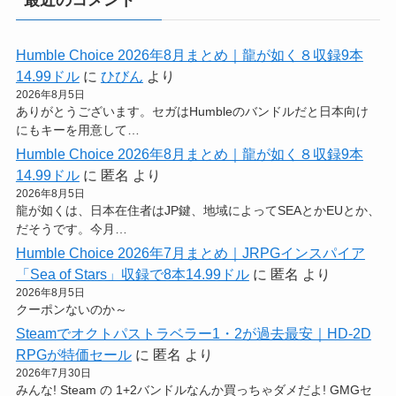
Humble Choice 2026年8月まとめ｜龍が如く８収録9本
14.99ドル
に
ひびん
より
2026年8月5日
ありがとうございます。セガはHumbleのバンドルだと日本向け
にもキーを用意して…
Humble Choice 2026年8月まとめ｜龍が如く８収録9本
14.99ドル
に
匿名
より
2026年8月5日
龍が如くは、日本在住者はJP鍵、地域によってSEAとかEUとか、
だそうです。今月…
Humble Choice 2026年7月まとめ｜JRPGインスパイア
「Sea of Stars」収録で8本14.99ドル
に
匿名
より
2026年8月5日
クーポンないのか～
Steamでオクトパストラベラー1・2が過去最安｜HD-2D
RPGが特価セール
に
匿名
より
2026年7月30日
みんな! Steam の 1+2バンドルなんか買っちゃダメだよ! GMGセ