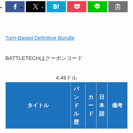
Turn-Based Definitive Bundle
BATTLETECHはクーポンコード
4.49ドル
バ
ン
カ
日
タイトル
ド
ー
本
備考
ル
ド
語
歴