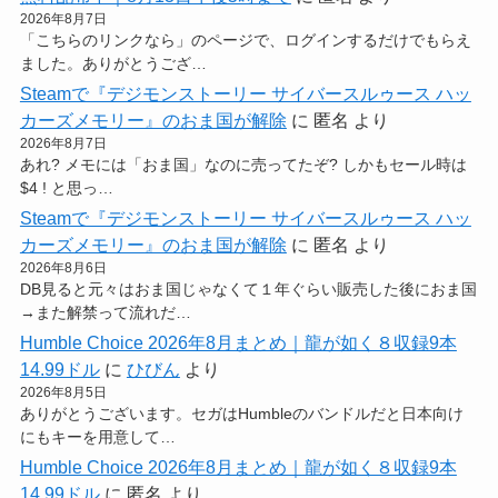
2026年8月7日
「こちらのリンクなら」のページで、ログインするだけでもらえ
ました。ありがとうござ…
Steamで『デジモンストーリー サイバースルゥース ハッ
カーズメモリー』のおま国が解除
に
匿名
より
2026年8月7日
あれ? メモには「おま国」なのに売ってたぞ? しかもセール時は
$4 ! と思っ…
Steamで『デジモンストーリー サイバースルゥース ハッ
カーズメモリー』のおま国が解除
に
匿名
より
2026年8月6日
DB見ると元々はおま国じゃなくて１年ぐらい販売した後におま国
→また解禁って流れだ…
Humble Choice 2026年8月まとめ｜龍が如く８収録9本
14.99ドル
に
ひびん
より
2026年8月5日
ありがとうございます。セガはHumbleのバンドルだと日本向け
にもキーを用意して…
Humble Choice 2026年8月まとめ｜龍が如く８収録9本
14.99ドル
に
匿名
より