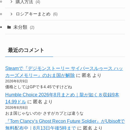
購入方法
(4)
ロシアキーまとめ
(6)
未分類
(2)
最近のコメント
Steamで『デジモンストーリー サイバースルゥース ハッ
カーズメモリー』のおま国が解除
に
匿名
より
2026年8月9日
価格としてはGPで＄4.45ですけどね
Humble Choice 2026年8月まとめ｜龍が如く８収録9本
14.99ドル
に
匿名
より
2026年8月8日
おま国じゃないのか さすがカプとは違うな
『Tom Clancy’s Ghost Recon Future Soldier』がUbisoftで
無料配布中｜8月13日午後5時まで
に
匿名
より