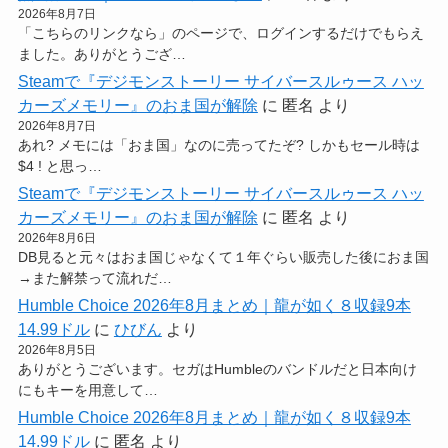
2026年8月7日
「こちらのリンクなら」のページで、ログインするだけでもらえ
ました。ありがとうござ…
Steamで『デジモンストーリー サイバースルゥース ハッ
カーズメモリー』のおま国が解除
に
匿名
より
2026年8月7日
あれ? メモには「おま国」なのに売ってたぞ? しかもセール時は
$4 ! と思っ…
Steamで『デジモンストーリー サイバースルゥース ハッ
カーズメモリー』のおま国が解除
に
匿名
より
2026年8月6日
DB見ると元々はおま国じゃなくて１年ぐらい販売した後におま国
→また解禁って流れだ…
Humble Choice 2026年8月まとめ｜龍が如く８収録9本
14.99ドル
に
ひびん
より
2026年8月5日
ありがとうございます。セガはHumbleのバンドルだと日本向け
にもキーを用意して…
Humble Choice 2026年8月まとめ｜龍が如く８収録9本
14.99ドル
に
匿名
より