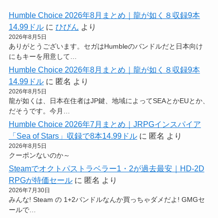
Humble Choice 2026年8月まとめ｜龍が如く８収録9本
14.99ドル
に
ひびん
より
2026年8月5日
ありがとうございます。セガはHumbleのバンドルだと日本向け
にもキーを用意して…
Humble Choice 2026年8月まとめ｜龍が如く８収録9本
14.99ドル
に
匿名
より
2026年8月5日
龍が如くは、日本在住者はJP鍵、地域によってSEAとかEUとか、
だそうです。今月…
Humble Choice 2026年7月まとめ｜JRPGインスパイア
「Sea of Stars」収録で8本14.99ドル
に
匿名
より
2026年8月5日
クーポンないのか～
Steamでオクトパストラベラー1・2が過去最安｜HD-2D
RPGが特価セール
に
匿名
より
2026年7月30日
みんな! Steam の 1+2バンドルなんか買っちゃダメだよ! GMGセ
ールで…