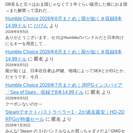
DB見ると元々はおま国じゃなくて１年ぐらい販売した後におま国
→また解禁って流れだ…
Humble Choice 2026年8月まとめ｜龍が如く８収録9本
14.99ドル
に
ひびん
より
2026年8月5日
ありがとうございます。セガはHumbleのバンドルだと日本向け
にもキーを用意して…
Humble Choice 2026年8月まとめ｜龍が如く８収録9本
14.99ドル
に
匿名
より
2026年8月5日
龍が如くは、日本在住者はJP鍵、地域によってSEAとかEUとか、
だそうです。今月…
Humble Choice 2026年7月まとめ｜JRPGインスパイア
「Sea of Stars」収録で8本14.99ドル
に
匿名
より
2026年8月5日
クーポンないのか～
Steamでオクトパストラベラー1・2が過去最安｜HD-2D
RPGが特価セール
に
匿名
より
2026年7月30日
みんな! Steam の 1+2バンドルなんか買っちゃダメだよ! GMGセ