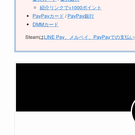
紹介リンクで+1000ポイント
PayPayカード
/
PayPay銀行
DMMカード
Steamは
LINE Pay、メルペイ、PayPayでの支払い