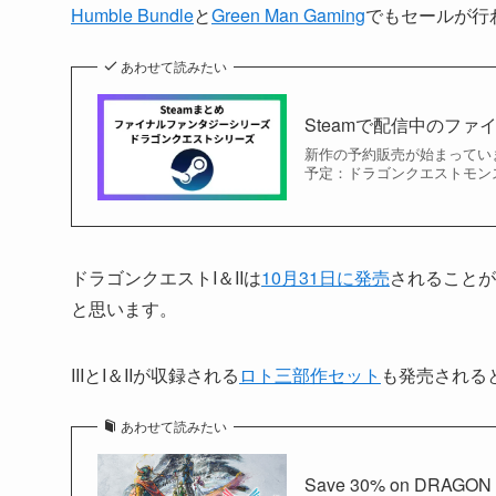
Humble Bundle
と
Green Man Gaming
でもセールが行
あわせて読みたい
Steamで配信中のフ
新作の予約販売が始まっていま
予定：ドラゴンクエストモンス
ドラゴンクエストI＆IIは
10月31日に発売
されることが
と思います。
IIIとI＆IIが収録される
ロト三部作セット
も発売される
あわせて読みたい
Save 30% on DRAGON Q