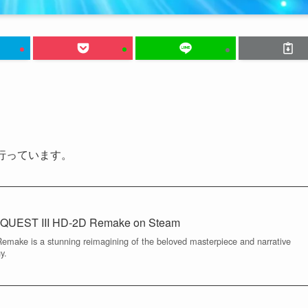
を行っています。
QUEST III HD-2D Remake on Steam
ke is a stunning reimagining of the beloved masterpiece and narrative
y.