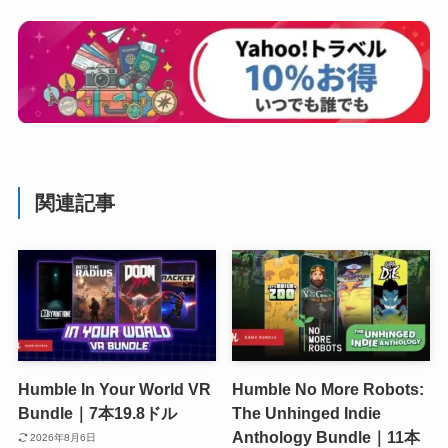
関連記事
Humble In Your World VR
Humble No More Robots:
Bundle｜7本19.8ドル
The Unhinged Indie
Anthology Bundle｜11本
2026年8月6日