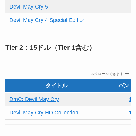
Devil May Cry 5
Devil May Cry 4 Special Edition
Tier 2：15ドル（Tier 1含む）
スクロールできます
タイトル
バンド
DmC: Devil May Cry
12
Devil May Cry HD Collection
10