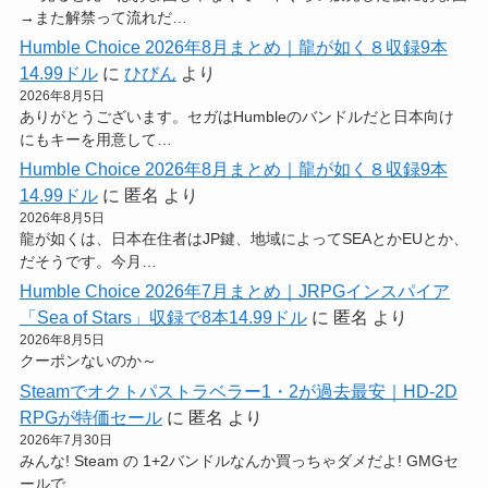
→また解禁って流れだ…
Humble Choice 2026年8月まとめ｜龍が如く８収録9本
14.99ドル
に
ひびん
より
2026年8月5日
ありがとうございます。セガはHumbleのバンドルだと日本向け
にもキーを用意して…
Humble Choice 2026年8月まとめ｜龍が如く８収録9本
14.99ドル
に
匿名
より
2026年8月5日
龍が如くは、日本在住者はJP鍵、地域によってSEAとかEUとか、
だそうです。今月…
Humble Choice 2026年7月まとめ｜JRPGインスパイア
「Sea of Stars」収録で8本14.99ドル
に
匿名
より
2026年8月5日
クーポンないのか～
Steamでオクトパストラベラー1・2が過去最安｜HD-2D
RPGが特価セール
に
匿名
より
2026年7月30日
みんな! Steam の 1+2バンドルなんか買っちゃダメだよ! GMGセ
ールで…