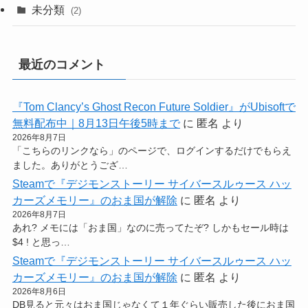
未分類
(2)
最近のコメント
『Tom Clancy’s Ghost Recon Future Soldier』がUbisoftで
無料配布中｜8月13日午後5時まで
に
匿名
より
2026年8月7日
「こちらのリンクなら」のページで、ログインするだけでもらえ
ました。ありがとうござ…
Steamで『デジモンストーリー サイバースルゥース ハッ
カーズメモリー』のおま国が解除
に
匿名
より
2026年8月7日
あれ? メモには「おま国」なのに売ってたぞ? しかもセール時は
$4 ! と思っ…
Steamで『デジモンストーリー サイバースルゥース ハッ
カーズメモリー』のおま国が解除
に
匿名
より
2026年8月6日
DB見ると元々はおま国じゃなくて１年ぐらい販売した後におま国