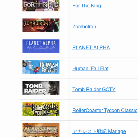
For The King
Zombotron
PLANET ALPHA
Human: Fall Flat
Tomb Raider GOTY
RollerCoaster Tycoon Classic
アガレスト戦記 Mariage