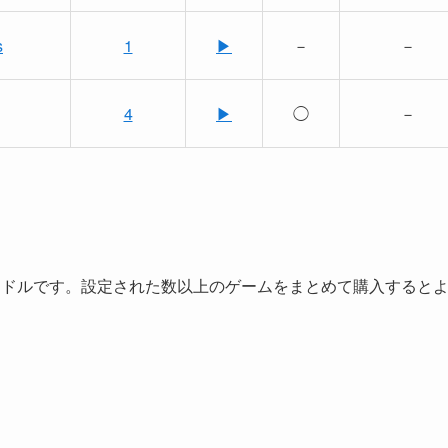
s
1
▶
－
－
4
▶
◯
－
購入できるバンドルです。設定された数以上のゲームをまとめて購入すると