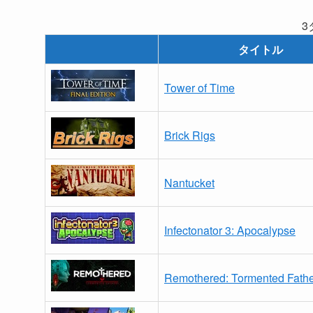
3
タイトル
Tower of Time
Brick Rigs
Nantucket
Infectonator 3: Apocalypse
Remothered: Tormented Fath