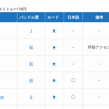
タイトル1179円
バンドル歴
カード
日本語
備考
1
▶
－
－
初
▶
－
早期アクセ
初
▶
－
－
初
▶
◯
－
ers
2
▶
◯
－