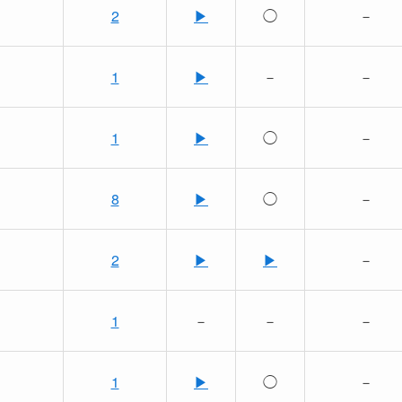
2
▶
◯
－
1
▶
－
－
1
▶
◯
－
8
▶
◯
－
2
▶
▶
－
1
－
－
－
1
▶
◯
－