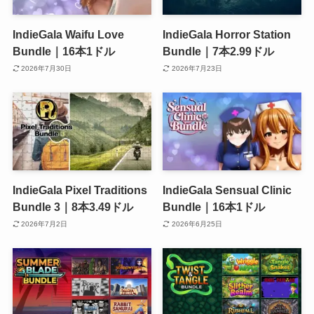
IndieGala Waifu Love
IndieGala Horror Station
Bundle｜16本1ドル
Bundle｜7本2.99ドル
2026年7月30日
2026年7月23日
IndieGala Pixel Traditions
IndieGala Sensual Clinic
Bundle 3｜8本3.49ドル
Bundle｜16本1ドル
2026年7月2日
2026年6月25日