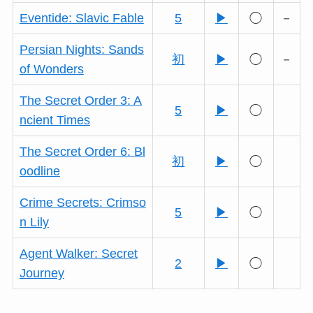
Eventide: Slavic Fable
5
▶
◯
－
Persian Nights: Sands
初
▶
◯
－
of Wonders
The Secret Order 3: A
5
▶
◯
ncient Times
The Secret Order 6: Bl
初
▶
◯
oodline
Crime Secrets: Crimso
5
▶
◯
n Lily
Agent Walker: Secret
2
▶
◯
Journey