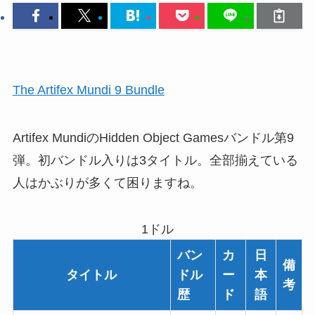
The Artifex Mundi 9 Bundle
Artifex MundiのHidden Object Gamesバンドル第9
弾。初バンドル入りは3タイトル。全部揃えている
人はかぶりが多くて困りますね。
1ドル
バン
カ
日
備
タイトル
ドル
ー
本
考
歴
ド
語