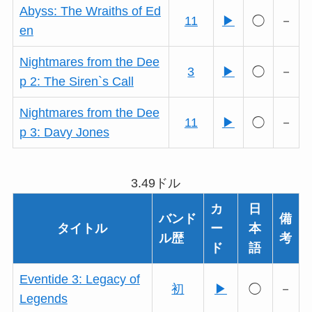
Abyss: The Wraiths of Ed
11
▶
◯
－
en
Nightmares from the Dee
3
▶
◯
－
p 2: The Siren`s Call
Nightmares from the Dee
11
▶
◯
－
p 3: Davy Jones
3.49ドル
カ
日
バンド
備
タイトル
ー
本
ル歴
考
ド
語
Eventide 3: Legacy of
初
▶
◯
－
Legends