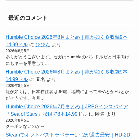
最近のコメント
Humble Choice 2026年8月まとめ｜龍が如く８収録9本
14.99ドル
に
ひびん
より
2026年8月5日
ありがとうございます。セガはHumbleのバンドルだと日本向け
にもキーを用意して…
Humble Choice 2026年8月まとめ｜龍が如く８収録9本
14.99ドル
に
匿名
より
2026年8月5日
龍が如くは、日本在住者はJP鍵、地域によってSEAとかEUとか、
だそうです。今月…
Humble Choice 2026年7月まとめ｜JRPGインスパイア
「Sea of Stars」収録で8本14.99ドル
に
匿名
より
2026年8月5日
クーポンないのか～
Steamでオクトパストラベラー1・2が過去最安｜HD-2D