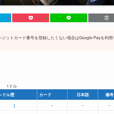
レジットカード番号を登録したくない場合はGoogle Payを利用
1ドル
ンドル歴
カード
日本語
備考
1
－
－
－