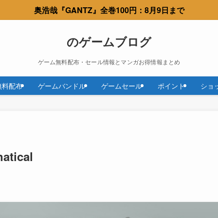
奥浩哉『GANTZ』全巻100円：8月9日まで
のゲームブログ
ゲーム無料配布・セール情報とマンガお得情報まとめ
無料配布
ゲームバンドル
ゲームセール
ポイント
ショ
atical