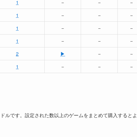
1
－
－
－
1
－
－
－
1
－
－
－
1
－
－
－
2
▶
－
－
1
－
－
－
購入できるバンドルです。設定された数以上のゲームをまとめて購入すると