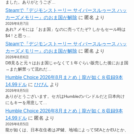
ました。ありがとうござ…
Steamで『デジモンストーリー サイバースルゥース ハッ
カーズメモリー』のおま国が解除
に
匿名
より
2026年8月7日
あれ? メモには「おま国」なのに売ってたぞ? しかもセール時は
$4 ! と思っ…
Steamで『デジモンストーリー サイバースルゥース ハッ
カーズメモリー』のおま国が解除
に
匿名
より
2026年8月6日
DB見ると元々はおま国じゃなくて１年ぐらい販売した後におま国
→また解禁って流れだ…
Humble Choice 2026年8月まとめ｜龍が如く８収録9本
14.99ドル
に
ひびん
より
2026年8月5日
ありがとうございます。セガはHumbleのバンドルだと日本向け
にもキーを用意して…
Humble Choice 2026年8月まとめ｜龍が如く８収録9本
14.99ドル
に
匿名
より
2026年8月5日
龍が如くは、日本在住者はJP鍵、地域によってSEAとかEUとか、