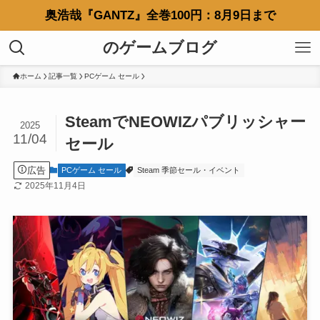
奥浩哉『GANTZ』全巻100円：8月9日まで
のゲームブログ
ホーム
記事一覧
PCゲーム セール
SteamでNEOWIZパブリッシャー
2025
11/04
セール
広告
PCゲーム セール
Steam 季節セール・イベント
2025年11月4日