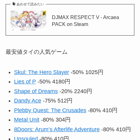
あわせて読みたい
DJMAX RESPECT V - Arcaea
PACK on Steam
最安値タイの人気ゲーム
Skul: The Hero Slayer
-50% 1025円
Lies of P
-50% 4180円
Shape of Dreams
-20% 2240円
Dandy Ace
-75% 512円
Plebby Quest: The Crusades
-80% 410円
Metal Unit
-80% 304円
8Doors: Arum’s Afterlife Adventure
-80% 410円
Unsouled
-80% 410円