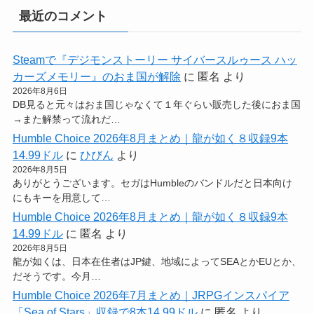
最近のコメント
Steamで『デジモンストーリー サイバースルゥース ハッ
カーズメモリー』のおま国が解除
に
匿名
より
2026年8月6日
DB見ると元々はおま国じゃなくて１年ぐらい販売した後におま国
→また解禁って流れだ…
Humble Choice 2026年8月まとめ｜龍が如く８収録9本
14.99ドル
に
ひびん
より
2026年8月5日
ありがとうございます。セガはHumbleのバンドルだと日本向け
にもキーを用意して…
Humble Choice 2026年8月まとめ｜龍が如く８収録9本
14.99ドル
に
匿名
より
2026年8月5日
龍が如くは、日本在住者はJP鍵、地域によってSEAとかEUとか、
だそうです。今月…
Humble Choice 2026年7月まとめ｜JRPGインスパイア
「Sea of Stars」収録で8本14.99ドル
に
匿名
より