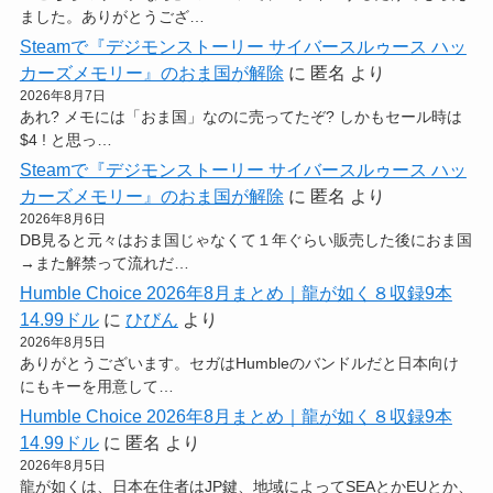
ました。ありがとうござ…
Steamで『デジモンストーリー サイバースルゥース ハッ
カーズメモリー』のおま国が解除
に
匿名
より
2026年8月7日
あれ? メモには「おま国」なのに売ってたぞ? しかもセール時は
$4 ! と思っ…
Steamで『デジモンストーリー サイバースルゥース ハッ
カーズメモリー』のおま国が解除
に
匿名
より
2026年8月6日
DB見ると元々はおま国じゃなくて１年ぐらい販売した後におま国
→また解禁って流れだ…
Humble Choice 2026年8月まとめ｜龍が如く８収録9本
14.99ドル
に
ひびん
より
2026年8月5日
ありがとうございます。セガはHumbleのバンドルだと日本向け
にもキーを用意して…
Humble Choice 2026年8月まとめ｜龍が如く８収録9本
14.99ドル
に
匿名
より
2026年8月5日
龍が如くは、日本在住者はJP鍵、地域によってSEAとかEUとか、