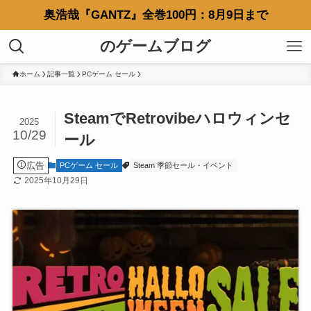
奥浩哉『GANTZ』全巻100円：8月9日まで
のゲームブログ
ホーム
記事一覧
PCゲーム セール
SteamでRetrovibeハロウィンセ
2025
10/29
ール
広告
PCゲーム セール
Steam 季節セール・イベント
2025年10月29日