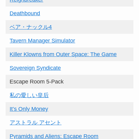
Deathbound
ベア・ナックル4
Tavern Manager Simulator
Killer Klowns from Outer Space: The Game
Sovereign Syndicate
Escape Room 5-Pack
私の愛しい皇后
It’s Only Money
アストラル アセント
Pyramids and Aliens: Escape Room