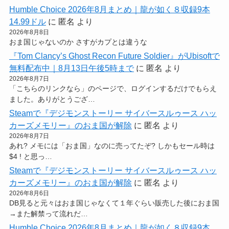
Humble Choice 2026年8月まとめ｜龍が如く８収録9本
14.99ドル
に
匿名
より
2026年8月8日
おま国じゃないのか さすがカプとは違うな
『Tom Clancy’s Ghost Recon Future Soldier』がUbisoftで
無料配布中｜8月13日午後5時まで
に
匿名
より
2026年8月7日
「こちらのリンクなら」のページで、ログインするだけでもらえ
ました。ありがとうござ…
Steamで『デジモンストーリー サイバースルゥース ハッ
カーズメモリー』のおま国が解除
に
匿名
より
2026年8月7日
あれ? メモには「おま国」なのに売ってたぞ? しかもセール時は
$4 ! と思っ…
Steamで『デジモンストーリー サイバースルゥース ハッ
カーズメモリー』のおま国が解除
に
匿名
より
2026年8月6日
DB見ると元々はおま国じゃなくて１年ぐらい販売した後におま国
→また解禁って流れだ…
Humble Choice 2026年8月まとめ｜龍が如く８収録9本