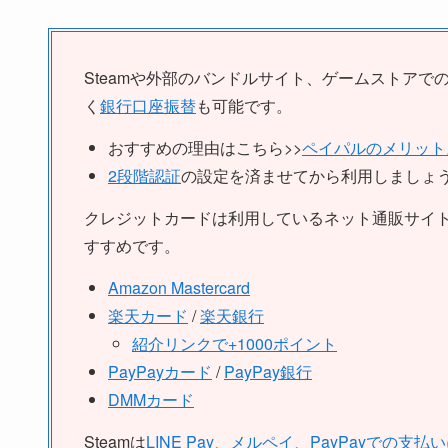
Steamや外部のバンドルサイト、ゲームストアで
く
銀行口座振替
も可能です。
おすすめの理由はこちら>>
ペイパルのメリット
2段階認証
の設定を済ませてから利用しましょ
クレジットカードは利用しているネット通販サイ
すすめです。
Amazon Mastercard
楽天カード
/
楽天銀行
紹介リンクで+1000ポイント
PayPayカード
/
PayPay銀行
DMMカード
Steamは
LINE Pay、メルペイ、PayPayでの支払い