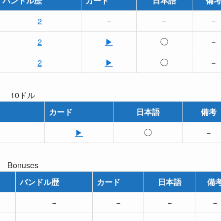
バンドル歴
カード
日本語
備
2
－
－
－
2
▶
◯
－
2
▶
◯
－
10ドル
カード
日本語
備考
▶
◯
－
Bonuses
バンドル歴
カード
日本語
備
－
－
－
－