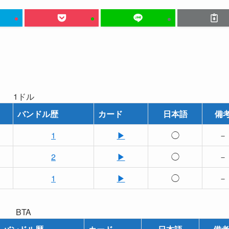
1ドル
バンドル歴
カード
日本語
備
1
▶
◯
－
2
▶
◯
－
1
▶
◯
－
BTA