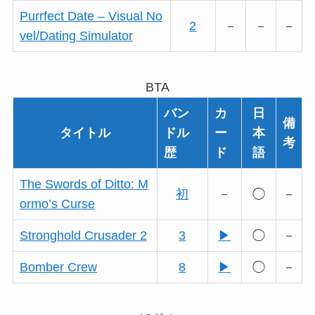
Purrfect Date – Visual No
2
－
－
－
vel/Dating Simulator
BTA
バン
カ
日
備
タイトル
ドル
ー
本
考
歴
ド
語
The Swords of Ditto: M
初
－
◯
－
ormo’s Curse
Stronghold Crusader 2
3
▶
◯
－
Bomber Crew
8
▶
◯
－