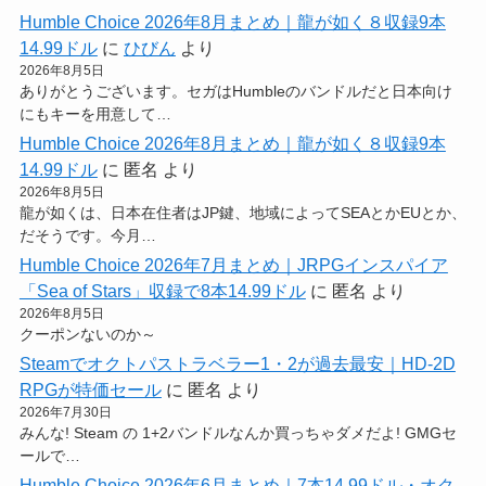
Humble Choice 2026年8月まとめ｜龍が如く８収録9本
14.99ドル
に
ひびん
より
2026年8月5日
ありがとうございます。セガはHumbleのバンドルだと日本向け
にもキーを用意して…
Humble Choice 2026年8月まとめ｜龍が如く８収録9本
14.99ドル
に
匿名
より
2026年8月5日
龍が如くは、日本在住者はJP鍵、地域によってSEAとかEUとか、
だそうです。今月…
Humble Choice 2026年7月まとめ｜JRPGインスパイア
「Sea of Stars」収録で8本14.99ドル
に
匿名
より
2026年8月5日
クーポンないのか～
Steamでオクトパストラベラー1・2が過去最安｜HD-2D
RPGが特価セール
に
匿名
より
2026年7月30日
みんな! Steam の 1+2バンドルなんか買っちゃダメだよ! GMGセ
ールで…
Humble Choice 2026年6月まとめ｜7本14.99ドル・オク