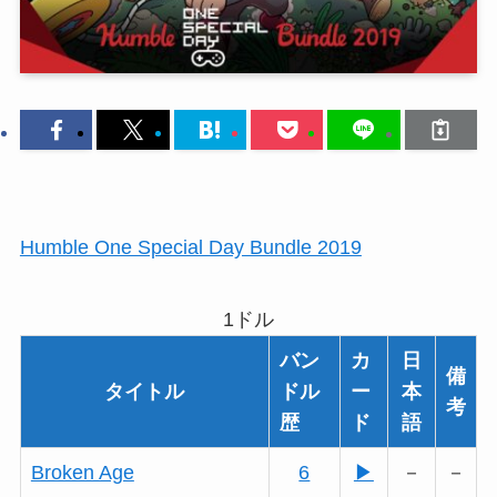
Humble One Special Day Bundle 2019
1ドル
バン
カ
日
備
タイトル
ドル
ー
本
考
歴
ド
語
Broken Age
6
▶
－
－