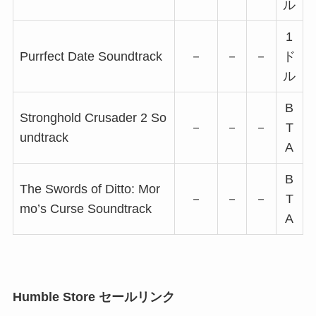
ル
1
Purrfect Date Soundtrack
－
－
－
ド
ル
B
Stronghold Crusader 2 So
－
－
－
T
undtrack
A
B
The Swords of Ditto: Mor
－
－
－
T
mo’s Curse Soundtrack
A
Humble Store セールリンク