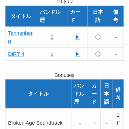
10ドル
バンドル
カー
日本
備
タイトル
歴
ド
語
考
Tannenber
2
▶
◯
－
g
DiRT 4
1
▶
◯
－
Bonuses
バン
カ
日
備
タイトル
ドル
ー
本
考
歴
ド
語
1
Broken Age Soundtrack
－
－
－
ド