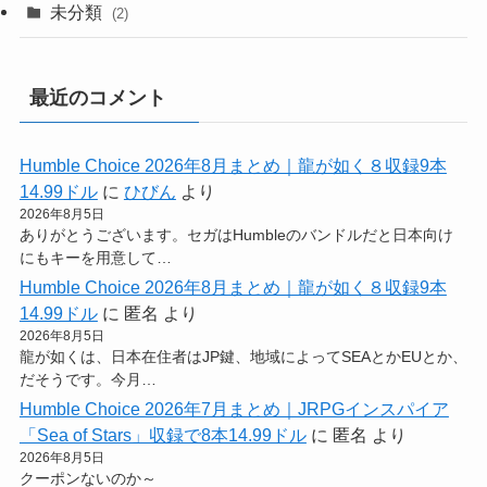
未分類
(2)
最近のコメント
Humble Choice 2026年8月まとめ｜龍が如く８収録9本
14.99ドル
に
ひびん
より
2026年8月5日
ありがとうございます。セガはHumbleのバンドルだと日本向け
にもキーを用意して…
Humble Choice 2026年8月まとめ｜龍が如く８収録9本
14.99ドル
に
匿名
より
2026年8月5日
龍が如くは、日本在住者はJP鍵、地域によってSEAとかEUとか、
だそうです。今月…
Humble Choice 2026年7月まとめ｜JRPGインスパイア
「Sea of Stars」収録で8本14.99ドル
に
匿名
より
2026年8月5日
クーポンないのか～