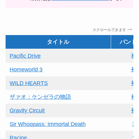
スクロールできます
タイトル
バンド
Pacific Drive
初
Homeworld 3
初
WILD HEARTS
初
ザァオ：ケンゼラの物語
初
Gravity Circuit
初
Sir Whoopass: Immortal Death
3
Racine
1