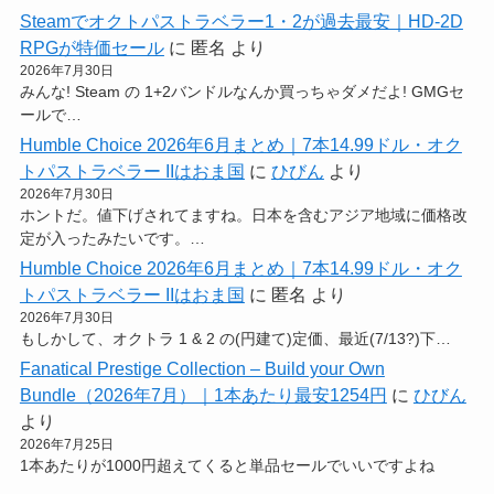
Steamでオクトパストラベラー1・2が過去最安｜HD-2D
RPGが特価セール
に
匿名
より
2026年7月30日
みんな! Steam の 1+2バンドルなんか買っちゃダメだよ! GMGセ
ールで…
Humble Choice 2026年6月まとめ｜7本14.99ドル・オク
トパストラベラー IIはおま国
に
ひびん
より
2026年7月30日
ホントだ。値下げされてますね。日本を含むアジア地域に価格改
定が入ったみたいです。…
Humble Choice 2026年6月まとめ｜7本14.99ドル・オク
トパストラベラー IIはおま国
に
匿名
より
2026年7月30日
もしかして、オクトラ 1 & 2 の(円建て)定価、最近(7/13?)下…
Fanatical Prestige Collection – Build your Own
Bundle（2026年7月）｜1本あたり最安1254円
に
ひびん
より
2026年7月25日
1本あたりが1000円超えてくると単品セールでいいですよね