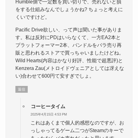
Humble側で一定数を買い切りで、売れないと損
をする仕組みなんでしょうかね? ちょっと考えに
くいですけど。
Pacific Drive欲しい、って声は聞いた事がありま
す。私は反対にPDはいらなくて、一方EA2本と
プラットフォーマー2本、バンドルをバラ売り再
販と思われるストアで買っちゃいましたけどね。
Wild Hearts(内容はかなり好評、性能で超悪評)と
Kenzera Zau(メトロイドヴェニアとしては冴えな
い)合わせて600円て安すぎでしょ。
返信
コーヒータイム
2025年4月15日 4:53 PM
これはあくまで個人的感想なのですが、お
っしゃってるゲーム二つがSteamのキーで
あったならバカ売れだったと思います。