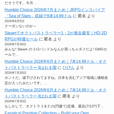
だそうです。今月…
Humble Choice 2026年7月まとめ｜JRPGインスパイア
「Sea of Stars」収録で8本14.99ドル
に
匿名
より
2026年8月5日
クーポンないのか～
Steamでオクトパストラベラー1・2が過去最安｜HD-2D
RPGが特価セール
に
匿名
より
2026年7月30日
みんな! Steam の 1+2バンドルなんか買っちゃダメだよ! GMGセ
ールで…
Humble Choice 2026年6月まとめ｜7本14.99ドル・オク
トパストラベラー IIはおま国
に
ひびん
より
2026年7月30日
ホントだ。値下げされてますね。日本を含むアジア地域に価格改
定が入ったみたいです。…
Humble Choice 2026年6月まとめ｜7本14.99ドル・オク
トパストラベラー IIはおま国
に
匿名
より
2026年7月30日
もしかして、オクトラ 1 & 2 の(円建て)定価、最近(7/13?)下…
Fanatical Prestige Collection – Build your Own