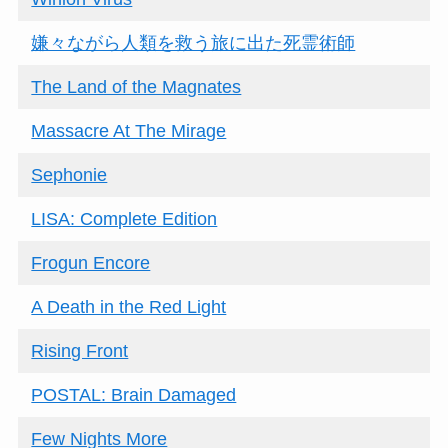
嫌々ながら人類を救う旅に出た死霊術師
The Land of the Magnates
Massacre At The Mirage
Sephonie
LISA: Complete Edition
Frogun Encore
A Death in the Red Light
Rising Front
POSTAL: Brain Damaged
Few Nights More