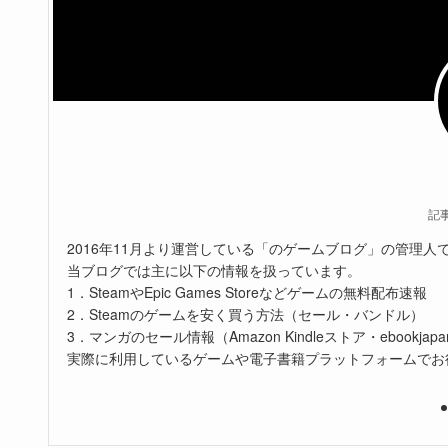
記
2016年11月より運営している「のゲームブログ」の管理人
当ブログでは主に以下の情報を扱っています。
1．SteamやEpic Games Storeなどゲームの無料配布速報
2．Steamのゲームを安く買う方法（セール・バンドル）
3．マンガのセール情報（Amazon Kindleストア・ebookjapa
実際に利用しているゲームや電子書籍プラットフォームでお