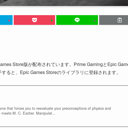
ames Store版が配布されています。Prime GamingとEpic Gam
と、Epic Games Storeのライブラリに登録されます。
ame that forces you to reevaluate your preconceptions of physics and
n meets M. C. Escher. Manipulat...