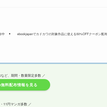
配布中
ebookjapanでカドカワの対象作品に使える50%OFFクーポン配
Epicなど、期間・数量限定多数 ／
の無料配布情報を見る
円・11円マンガ多数 ／