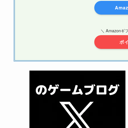
Amaz
＼ Amazon
ポ