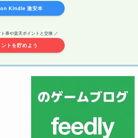
on Kindle 激安本
ギフト券や楽天ポイントと交換 ／
イントを貯めよう