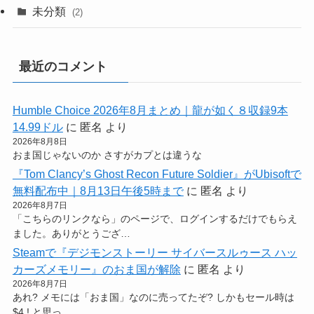
未分類
(2)
最近のコメント
Humble Choice 2026年8月まとめ｜龍が如く８収録9本
14.99ドル
に
匿名
より
2026年8月8日
おま国じゃないのか さすがカプとは違うな
『Tom Clancy’s Ghost Recon Future Soldier』がUbisoftで
無料配布中｜8月13日午後5時まで
に
匿名
より
2026年8月7日
「こちらのリンクなら」のページで、ログインするだけでもらえ
ました。ありがとうござ…
Steamで『デジモンストーリー サイバースルゥース ハッ
カーズメモリー』のおま国が解除
に
匿名
より
2026年8月7日
あれ? メモには「おま国」なのに売ってたぞ? しかもセール時は
$4 ! と思っ…