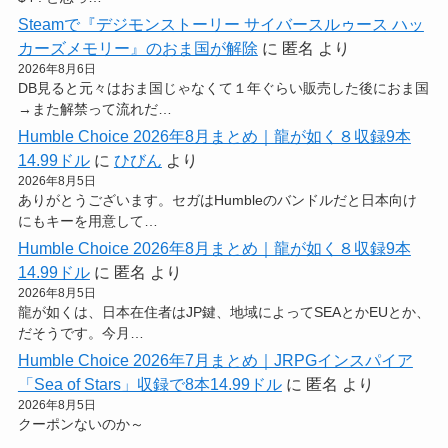
Steamで『デジモンストーリー サイバースルゥース ハッ
カーズメモリー』のおま国が解除
に
匿名
より
2026年8月6日
DB見ると元々はおま国じゃなくて１年ぐらい販売した後におま国
→また解禁って流れだ…
Humble Choice 2026年8月まとめ｜龍が如く８収録9本
14.99ドル
に
ひびん
より
2026年8月5日
ありがとうございます。セガはHumbleのバンドルだと日本向け
にもキーを用意して…
Humble Choice 2026年8月まとめ｜龍が如く８収録9本
14.99ドル
に
匿名
より
2026年8月5日
龍が如くは、日本在住者はJP鍵、地域によってSEAとかEUとか、
だそうです。今月…
Humble Choice 2026年7月まとめ｜JRPGインスパイア
「Sea of Stars」収録で8本14.99ドル
に
匿名
より
2026年8月5日
クーポンないのか～