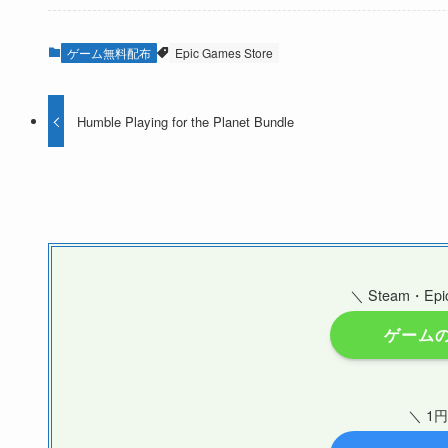
ゲーム無料配布
Epic Games Store
Humble Playing for the Planet Bundle
＼ Steam・
ゲーム
＼ 1