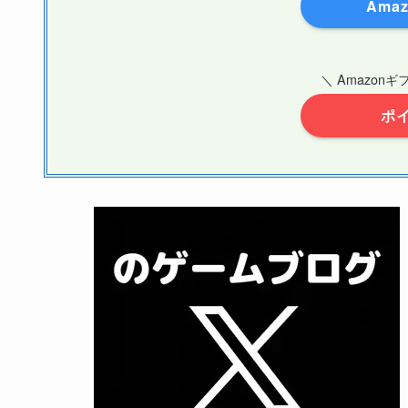
Amaz
＼ Amazon
ポ