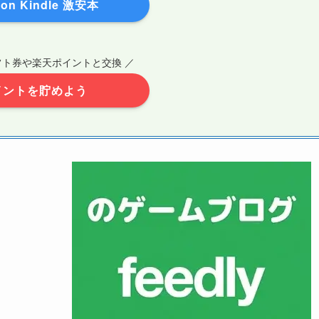
on Kindle 激安本
ギフト券や楽天ポイントと交換 ／
イントを貯めよう