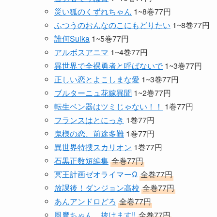
災い狐のくずれちゃん
1~8巻77円
ふつうのおんなのこにもどりたい
1~8巻77円
誰何Suika
1~5巻77円
アルボスアニマ
1~4巻77円
異世界で全裸勇者と呼ばないで
1~3巻77円
正しい恋とよこしまな愛
1~3巻77円
ブルターニュ花嫁異聞
1~2巻77円
転生ベン器はツミじゃない！！
1巻77円
フランスはとにっき
1巻77円
鬼様の恋、前途多難
1巻77円
異世界特捜スカリオン
1巻77円
石黒正数短編集
全巻77円
冥王計画ゼオライマーΩ
全巻77円
放課後！ダンジョン高校
全巻77円
あんアンドロどろ
全巻77円
風魔ちゃん、抜けます!!
全巻77円