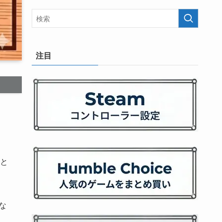
注目
と
な