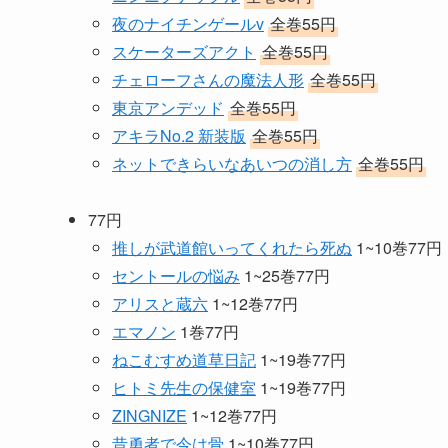
夜のナイチンゲールv
全巻55円
スケーターズアクト
全巻55円
チェローフさんの魔法人形
全巻55円
東京アンデッド
全巻55円
アキラNo.2 新装版
全巻55円
ネットできらいなあいつの消し方
全巻55円
77円
推しが武道館いってくれたら死ぬ
1~10巻77円
セントールの悩み
1~25巻77円
アリスと蔵六
1~12巻77円
エマノン
1巻77円
ねこむすめ道草日記
1~19巻77円
ヒトミ先生の保健室
1~19巻77円
ZINGNIZE
1~12巻77円
昔勇者で今は骨
1~10巻77円