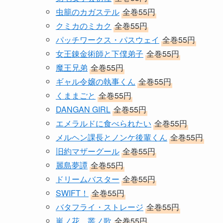
虫籠のカガステル
全巻55円
クミカのミカク
全巻55円
パッチワークス・パスウェイ
全巻55円
女王錬金術師と下僕弟子
全巻55円
魔王兄弟
全巻55円
ギャル令嬢の執事くん
全巻55円
くままごと
全巻55円
DANGAN GIRL
全巻55円
エメラルドに食べられたい
全巻55円
メルヘン課長とノンケ後輩くん
全巻55円
旧約マザーグール
全巻55円
麗島夢譚
全巻55円
ドリームバスター
全巻55円
SWIFT！
全巻55円
バタフライ・ストレージ
全巻55円
嵐ノ花 叢ノ歌
全巻55円