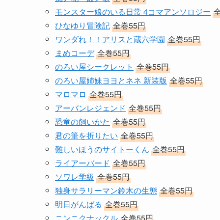
モンスター娘のいる日常 4コマアンソロジー
ひなゆり冒険記
全巻55円
ワンダれ！！アリスと蔵六学園
全巻55円
まめコーデ
全巻55円
のろい屋シークレット
全巻55円
のろい屋姉妹ヨヨとネネ 新装版
全巻55円
マロマロ
全巻55円
アーバンレジェンド
全巻55円
恐竜の飼いかた
全巻55円
君の筆を折りたい
全巻55円
難しいほうのサイトーくん
全巻55円
ライアーバード
全巻55円
ソワレ学級
全巻55円
独身サラリーマン鈴木の生態
全巻55円
明日がんばる
全巻55円
ニンニクナックル
全巻55円