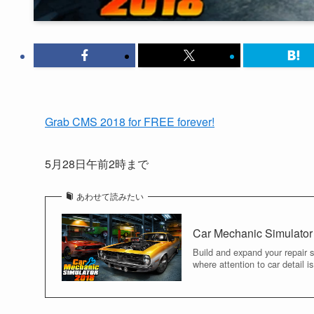
Grab CMS 2018 for FREE forever!
5月28日午前2時まで
あわせて読みたい
Car Mechanic Simulator
Build and expand your repair se
where attention to car detail is