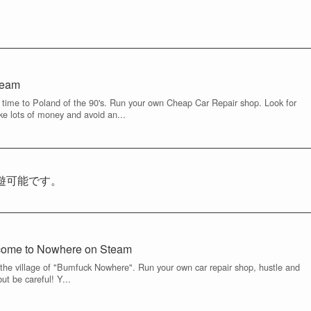
team
 time to Poland of the 90's. Run your own Cheap Car Repair shop. Look for
e lots of money and avoid an...
で試遊可能です。
come to Nowhere on Steam
the village of "Bumfuck Nowhere". Run your own car repair shop, hustle and
ut be careful! Y...