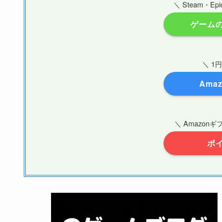
＼ Steam・
ゲーム
＼ 1
Amaz
＼ Amazon
ポ