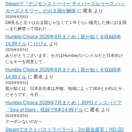
Steamで『デジモンストーリー サイバースルゥース ハッ
カーズメモリー』のおま国が解除
に
匿名
より
2026年8月6日
DB見ると元々はおま国じゃなくて１年ぐらい販売した後におま国
→また解禁って流れだ…
Humble Choice 2026年8月まとめ｜龍が如く８収録9本
14.99ドル
に
ひびん
より
2026年8月5日
ありがとうございます。セガはHumbleのバンドルだと日本向け
にもキーを用意して…
Humble Choice 2026年8月まとめ｜龍が如く８収録9本
14.99ドル
に
匿名
より
2026年8月5日
龍が如くは、日本在住者はJP鍵、地域によってSEAとかEUとか、
だそうです。今月…
Humble Choice 2026年7月まとめ｜JRPGインスパイア
「Sea of Stars」収録で8本14.99ドル
に
匿名
より
2026年8月5日
クーポンないのか～
Steamでオクトパストラベラー1・2が過去最安｜HD-2D