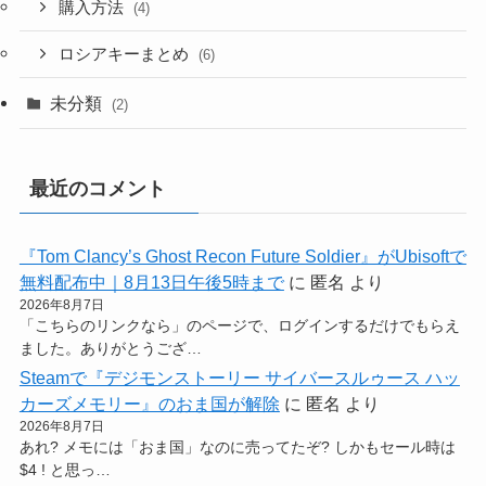
購入方法
(4)
ロシアキーまとめ
(6)
未分類
(2)
最近のコメント
『Tom Clancy’s Ghost Recon Future Soldier』がUbisoftで
無料配布中｜8月13日午後5時まで
に
匿名
より
2026年8月7日
「こちらのリンクなら」のページで、ログインするだけでもらえ
ました。ありがとうござ…
Steamで『デジモンストーリー サイバースルゥース ハッ
カーズメモリー』のおま国が解除
に
匿名
より
2026年8月7日
あれ? メモには「おま国」なのに売ってたぞ? しかもセール時は
$4 ! と思っ…