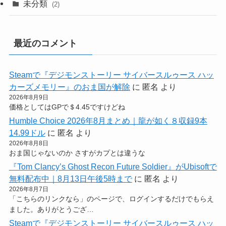
未分類
(2)
最近のコメント
Steamで『デジモンストーリー サイバースルゥース ハッ
カーズメモリー』のおま国が解除
に
匿名
より
2026年8月9日
価格としてはGPで＄4.45ですけどね
Humble Choice 2026年8月まとめ｜龍が如く８収録9本
14.99ドル
に
匿名
より
2026年8月8日
おま国じゃないのか さすがカプとは違うな
『Tom Clancy’s Ghost Recon Future Soldier』がUbisoftで
無料配布中｜8月13日午後5時まで
に
匿名
より
2026年8月7日
「こちらのリンクなら」のページで、ログインするだけでもらえ
ました。ありがとうござ…
Steamで『デジモンストーリー サイバースルゥース ハッ