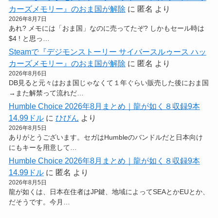
カーズメモリー』のおま国が解除
に
匿名
より
2026年8月7日
あれ? メモには「おま国」なのに売ってたぞ? しかもセール時は
$4 ! と思っ…
Steamで『デジモンストーリー サイバースルゥース ハッ
カーズメモリー』のおま国が解除
に
匿名
より
2026年8月6日
DB見ると元々はおま国じゃなくて１年ぐらい販売した後におま国
→また解禁って流れだ…
Humble Choice 2026年8月まとめ｜龍が如く８収録9本
14.99ドル
に
ひびん
より
2026年8月5日
ありがとうございます。セガはHumbleのバンドルだと日本向け
にもキーを用意して…
Humble Choice 2026年8月まとめ｜龍が如く８収録9本
14.99ドル
に
匿名
より
2026年8月5日
龍が如くは、日本在住者はJP鍵、地域によってSEAとかEUとか、
だそうです。今月…