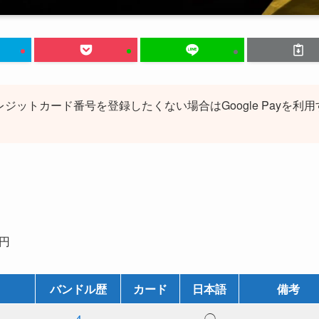
レジットカード番号を登録したくない場合はGoogle Payを利用
0円
バンドル歴
カード
日本語
備考
4
－
◯
－