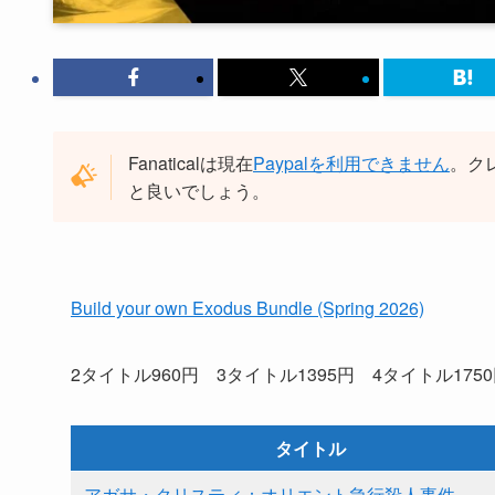
Fanaticalは現在
Paypalを利用できません
。ク
と良いでしょう。
Build your own Exodus Bundle (Spring 2026)
2タイトル960円 3タイトル1395円 4タイトル175
タイトル
アガサ・クリスティ：オリエント急行殺人事件