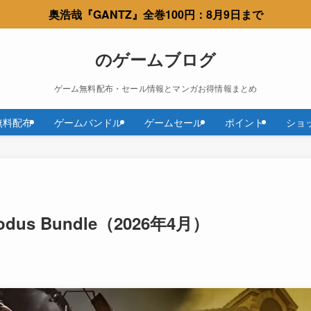
奥浩哉『GANTZ』全巻100円：8月9日まで
のゲームブログ
ゲーム無料配布・セール情報とマンガお得情報まとめ
無料配布
ゲームバンドル
ゲームセール
ポイント
ショ
 Exodus Bundle（2026年4月）