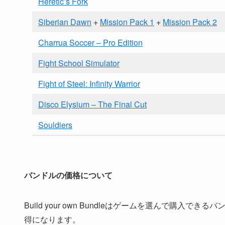
Heretic’s Fork
Siberian Dawn
+
Mission Pack 1
+
Mission Pack 2
Charrua Soccer – Pro Edition
Fight School Simulator
Fight of Steel: Infinity Warrior
Disco Elysium – The Final Cut
Souldiers
バンドルの価格について
Build your own Bundleはゲームを選んで
得になります。