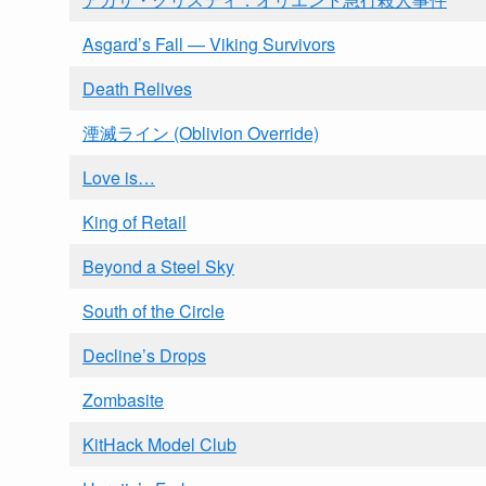
Asgard’s Fall — Viking Survivors
Death Relives
湮滅ライン (Oblivion Override)
Love is…
King of Retail
Beyond a Steel Sky
South of the Circle
Decline’s Drops
Zombasite
KitHack Model Club