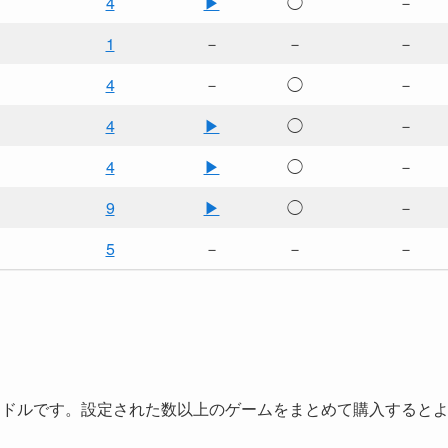
4
▶
◯
－
1
－
－
－
4
－
◯
－
4
▶
◯
－
4
▶
◯
－
9
▶
◯
－
5
－
－
－
購入できるバンドルです。設定された数以上のゲームをまとめて購入すると