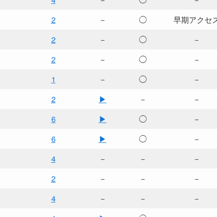
2
－
◯
早期アクセ
2
－
◯
－
2
－
◯
－
1
－
◯
－
2
▶
－
－
6
▶
◯
－
6
▶
◯
－
4
－
－
－
2
－
－
－
4
－
－
－