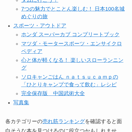
7つの魅力でとことん楽しむ！ 日本100名城
めぐりの旅
スポーツ・アウトドア
ホンダ スーパーカブ コンプリートブック
マツダ・モータースポーツ・エンサイクロ
ペディア
心と体が軽くなる！ 楽しいスローランニン
グ
ソロキャンごはん ｎａｔｓｕｃａｍｐの
「ひとりキャンプで食って飲む」レシピ
完全保存版 中国武術大全
写真集
各カテゴリーの
売れ筋ランキング
を確認すると面
白そうな本を見つけるのに役立つかもしれませ