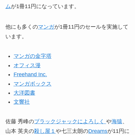
ム
が1冊11円になっています。
他にも多くの
マンガ
が1冊11円のセールを実施して
います。
マンガの金字塔
オフィス漫
Freehand Inc.
マンガボックス
大洋図書
文響社
佐藤 秀峰の
ブラックジャックによろしく
や
海猿
、
山本 英夫の
殺し屋１
や七三太朗の
Dreams
が11円に