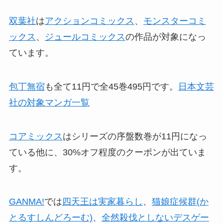
双葉社
は
アクションコミックス
、
モンスターコミ
ックス
、
ジュールコミックス
の作品が対象になっ
ています。
包丁無宿
も全て11円で全45巻495円です。
日本文芸
社の対象マンガ一覧
コアミックス
はシリーズの序盤数巻が11円になっ
ている他に、30%オフ程度のクーポンが出ていま
す。
GANMA!
では
四天王は実家暮らし
、
猫娘症候群(か
とるすしんどろーむ)
、
全然殺伐としないデスゲー