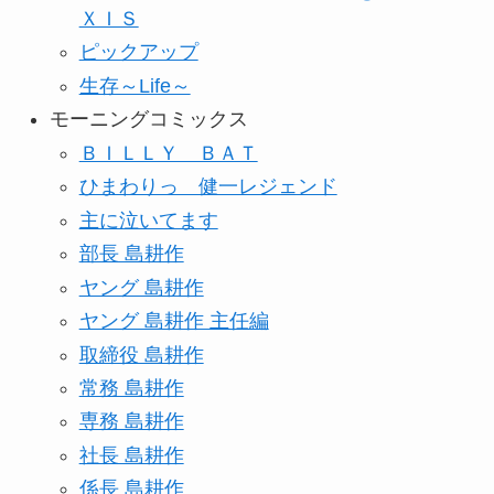
ＸＩＳ
ピックアップ
生存～Life～
モーニングコミックス
ＢＩＬＬＹ ＢＡＴ
ひまわりっ 健一レジェンド
主に泣いてます
部長 島耕作
ヤング 島耕作
ヤング 島耕作 主任編
取締役 島耕作
常務 島耕作
専務 島耕作
社長 島耕作
係長 島耕作