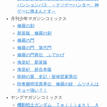
パンションパス ～クソゲーハンター、神
ゲーに挑まんとす～
月刊少年マガジンコミックス
修羅の刻
新装版 修羅の刻
修羅の門
修羅の門 第弐門
修羅の門異伝 ふでかげ
海皇紀 新装版
海皇紀 超合本版
龍帥の翼 史記・留侯世家異伝
陸奥圓明流異界伝 修羅の紋 ムツさんは
チョー強い？！
ヤングマガジンコミックス
機動戦士ガンダム Ｔｗｉｌｉｇｈｔ Ａ