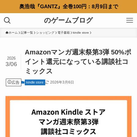
奥浩哉『GANTZ』全巻100円：8月9日まで
のゲームブログ
ホーム
記事一覧
ショッピング
電子書籍
kindle store
Amazonマンガ週末祭第3弾 50%ポ
2026
イント還元になっている講談社コ
3/06
ミックス
広告
2026年3月6日
kindle store