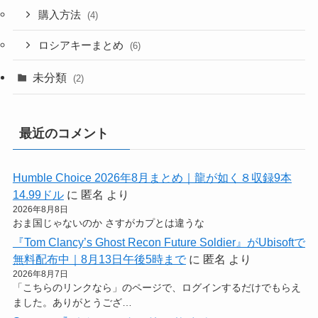
購入方法
(4)
ロシアキーまとめ
(6)
未分類
(2)
最近のコメント
Humble Choice 2026年8月まとめ｜龍が如く８収録9本
14.99ドル
に
匿名
より
2026年8月8日
おま国じゃないのか さすがカプとは違うな
『Tom Clancy’s Ghost Recon Future Soldier』がUbisoftで
無料配布中｜8月13日午後5時まで
に
匿名
より
2026年8月7日
「こちらのリンクなら」のページで、ログインするだけでもらえ
ました。ありがとうござ…