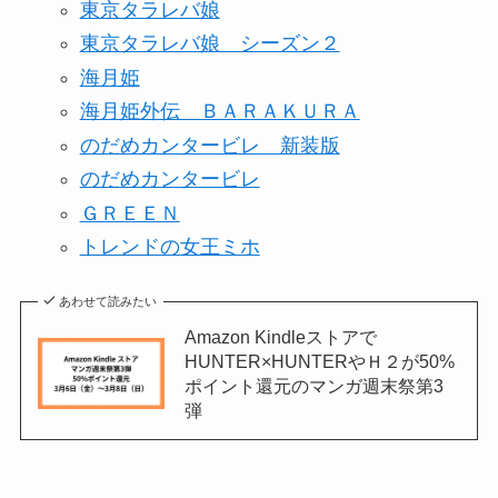
東京タラレバ娘
東京タラレバ娘 シーズン２
海月姫
海月姫外伝 ＢＡＲＡＫＵＲＡ
のだめカンタービレ 新装版
のだめカンタービレ
ＧＲＥＥＮ
トレンドの女王ミホ
あわせて読みたい
Amazon Kindleストアで
HUNTER×HUNTERやＨ２が50%
ポイント還元のマンガ週末祭第3
弾