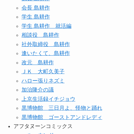
会長 島耕作
学生 島耕作
学生 島耕作 就活編
相談役 島耕作
社外取締役 島耕作
逢いたくて、島耕作
改元 島耕作
ＪＫ 大町久美子
ハロー張りネズミ
加治隆介の議
上京生活録イチジョウ
黒博物館 三日月よ、怪物と踊れ
黒博物館 ゴーストアンドレディ
アフタヌーンコミックス