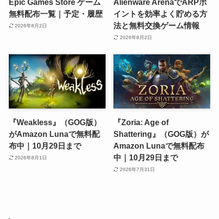
Epic Games Store ゲーム
Alienware ArenaでARPポ
無料配布一覧｜予定・履歴
イントを効率よく貯める方
法と無料交換ゲーム情報
2026年8月2日
2026年8月2日
『Weakless』（GOG版）
『Zoria: Age of
がAmazon Lunaで無料配
Shattering』（GOG版）が
布中｜10月29日まで
Amazon Lunaで無料配布
中｜10月29日まで
2026年8月1日
2026年7月31日