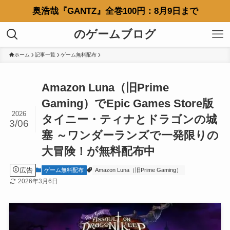
奥浩哉『GANTZ』全巻100円：8月9日まで
のゲームブログ
ホーム
記事一覧
ゲーム無料配布
Amazon Luna（旧Prime
Gaming）でEpic Games Store版
2026
タイニー・ティナとドラゴンの城
3/06
塞 ～ワンダーランズで一発限りの
大冒険！が無料配布中
広告
ゲーム無料配布
Amazon Luna（旧Prime Gaming）
2026年3月6日