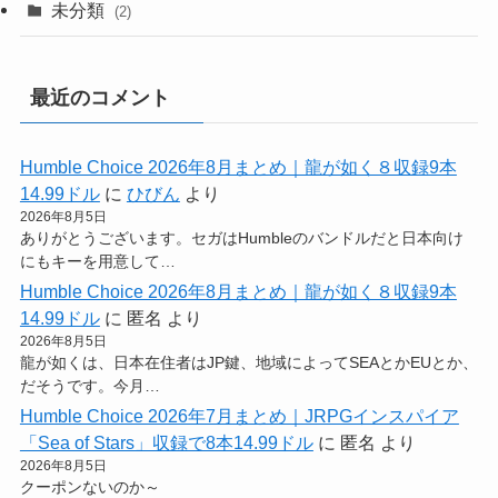
未分類
(2)
最近のコメント
Humble Choice 2026年8月まとめ｜龍が如く８収録9本
14.99ドル
に
ひびん
より
2026年8月5日
ありがとうございます。セガはHumbleのバンドルだと日本向け
にもキーを用意して…
Humble Choice 2026年8月まとめ｜龍が如く８収録9本
14.99ドル
に
匿名
より
2026年8月5日
龍が如くは、日本在住者はJP鍵、地域によってSEAとかEUとか、
だそうです。今月…
Humble Choice 2026年7月まとめ｜JRPGインスパイア
「Sea of Stars」収録で8本14.99ドル
に
匿名
より
2026年8月5日
クーポンないのか～