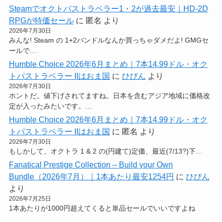
Steamでオクトパストラベラー1・2が過去最安｜HD-2D
RPGが特価セール
に
匿名
より
2026年7月30日
みんな! Steam の 1+2バンドルなんか買っちゃダメだよ! GMGセ
ールで…
Humble Choice 2026年6月まとめ｜7本14.99ドル・オク
トパストラベラー IIはおま国
に
ひびん
より
2026年7月30日
ホントだ。値下げされてますね。日本を含むアジア地域に価格改
定が入ったみたいです。…
Humble Choice 2026年6月まとめ｜7本14.99ドル・オク
トパストラベラー IIはおま国
に
匿名
より
2026年7月30日
もしかして、オクトラ 1 & 2 の(円建て)定価、最近(7/13?)下…
Fanatical Prestige Collection – Build your Own
Bundle（2026年7月）｜1本あたり最安1254円
に
ひびん
より
2026年7月25日
1本あたりが1000円超えてくると単品セールでいいですよね