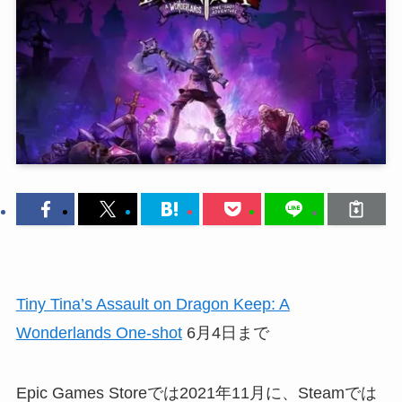
Tiny Tina’s Assault on Dragon Keep: A
Wonderlands One-shot
6月4日まで
Epic Games Storeでは2021年11月に、Steamでは