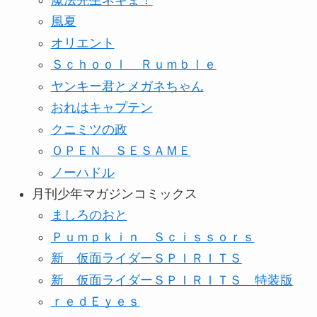
風夏
オリエント
Ｓｃｈｏｏｌ Ｒｕｍｂｌｅ
ヤンキー君とメガネちゃん
おれはキャプテン
クニミツの政
ＯＰＥＮ ＳＥＳＡＭＥ
ノーハドル
月刊少年マガジンコミックス
ましろのおと
Ｐｕｍｐｋｉｎ Ｓｃｉｓｓｏｒｓ
新 仮面ライダーＳＰＩＲＩＴＳ
新 仮面ライダーＳＰＩＲＩＴＳ 特装版
ｒｅｄＥｙｅｓ