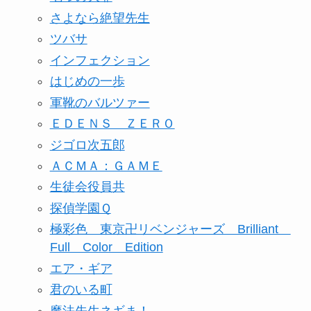
さよなら絶望先生
ツバサ
インフェクション
はじめの一歩
軍靴のバルツァー
ＥＤＥＮＳ ＺＥＲＯ
ジゴロ次五郎
ＡＣＭＡ：ＧＡＭＥ
生徒会役員共
探偵学園Ｑ
極彩色 東京卍リベンジャーズ Brilliant
Full Color Edition
エア・ギア
君のいる町
魔法先生ネギま！