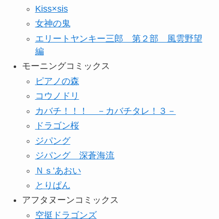
Kiss×sis
女神の鬼
エリートヤンキー三郎 第２部 風雲野望
編
モーニングコミックス
ピアノの森
コウノドリ
カバチ！！！ －カバチタレ！３－
ドラゴン桜
ジパング
ジパング 深蒼海流
Ｎｓ’あおい
とりぱん
アフタヌーンコミックス
空挺ドラゴンズ