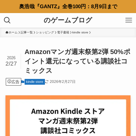
奥浩哉『GANTZ』全巻100円：8月9日まで
のゲームブログ
ホーム
記事一覧
ショッピング
電子書籍
kindle store
Amazonマンガ週末祭第2弾 50%ポ
2026
イント還元になっている講談社コ
2/27
ミックス
広告
2026年2月27日
kindle store