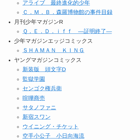
アライブ 最終進化的少年
Ｃ．Ｍ．Ｂ．森羅博物館の事件目録
月刊少年マガジンR
Ｑ．Ｅ．Ｄ．ｉｆｆ ―証明終了―
少年マガジンエッジコミックス
ＳＨＡＭＡＮ ＫＩＮＧ
ヤングマガジンコミックス
新装版 頭文字D
監獄学園
センゴク権兵衛
喧嘩商売
サタノファニ
新宿スワン
ウイニング・チケット
空手小公子 小日向海流