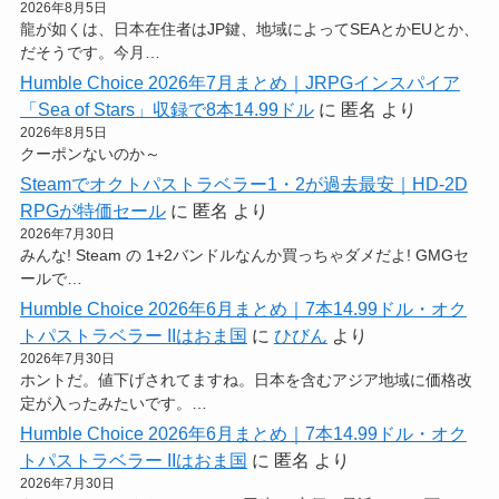
2026年8月5日
龍が如くは、日本在住者はJP鍵、地域によってSEAとかEUとか、
だそうです。今月…
Humble Choice 2026年7月まとめ｜JRPGインスパイア
「Sea of Stars」収録で8本14.99ドル
に
匿名
より
2026年8月5日
クーポンないのか～
Steamでオクトパストラベラー1・2が過去最安｜HD-2D
RPGが特価セール
に
匿名
より
2026年7月30日
みんな! Steam の 1+2バンドルなんか買っちゃダメだよ! GMGセ
ールで…
Humble Choice 2026年6月まとめ｜7本14.99ドル・オク
トパストラベラー IIはおま国
に
ひびん
より
2026年7月30日
ホントだ。値下げされてますね。日本を含むアジア地域に価格改
定が入ったみたいです。…
Humble Choice 2026年6月まとめ｜7本14.99ドル・オク
トパストラベラー IIはおま国
に
匿名
より
2026年7月30日