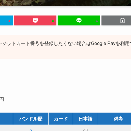
レジットカード番号を登録したくない場合はGoogle Payを利用
5円
バンドル歴
カード
日本語
備考
3
－
◯
－