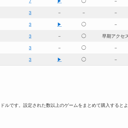
7
▶
◯
－
3
－
－
－
3
▶
◯
－
3
－
◯
早期アクセ
3
－
◯
－
3
▶
◯
－
購入できるバンドルです。設定された数以上のゲームをまとめて購入すると