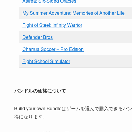
Astrea: Six-Sided Oracles
My Summer Adventure: Memories of Another Life
Fight of Steel: Infinity Warrior
Defender Bros
Charrua Soccer – Pro Edition
Fight School Simulator
バンドルの価格について
Build your own Bundleはゲームを選んで
得になります。