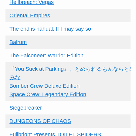
Hellbreach: Vegas
Oriental Empires
The end is nahual: If I may say so
Balrum
The Falconeer: Warrior Edition
『You Suck at Parking』、とめられるもんならと
みな
Bomber Crew Deluxe Edition
Space Crew: Legendary Edition
Siegebreaker
DUNGEONS OF CHAOS
Fullbright Presents TOILET SPIDERS