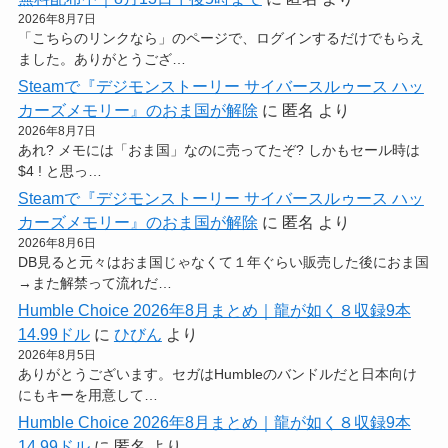
2026年8月7日
「こちらのリンクなら」のページで、ログインするだけでもらえ
ました。ありがとうござ…
Steamで『デジモンストーリー サイバースルゥース ハッ
カーズメモリー』のおま国が解除
に
匿名
より
2026年8月7日
あれ? メモには「おま国」なのに売ってたぞ? しかもセール時は
$4 ! と思っ…
Steamで『デジモンストーリー サイバースルゥース ハッ
カーズメモリー』のおま国が解除
に
匿名
より
2026年8月6日
DB見ると元々はおま国じゃなくて１年ぐらい販売した後におま国
→また解禁って流れだ…
Humble Choice 2026年8月まとめ｜龍が如く８収録9本
14.99ドル
に
ひびん
より
2026年8月5日
ありがとうございます。セガはHumbleのバンドルだと日本向け
にもキーを用意して…
Humble Choice 2026年8月まとめ｜龍が如く８収録9本
14.99ドル
に
匿名
より