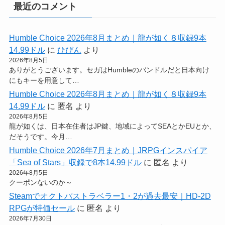
最近のコメント
Humble Choice 2026年8月まとめ｜龍が如く８収録9本
14.99ドル
に
ひびん
より
2026年8月5日
ありがとうございます。セガはHumbleのバンドルだと日本向け
にもキーを用意して…
Humble Choice 2026年8月まとめ｜龍が如く８収録9本
14.99ドル
に
匿名
より
2026年8月5日
龍が如くは、日本在住者はJP鍵、地域によってSEAとかEUとか、
だそうです。今月…
Humble Choice 2026年7月まとめ｜JRPGインスパイア
「Sea of Stars」収録で8本14.99ドル
に
匿名
より
2026年8月5日
クーポンないのか～
Steamでオクトパストラベラー1・2が過去最安｜HD-2D
RPGが特価セール
に
匿名
より
2026年7月30日