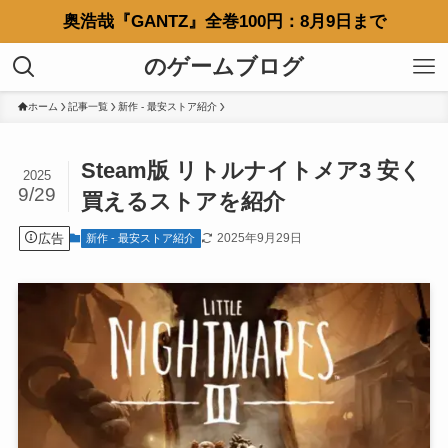
奥浩哉『GANTZ』全巻100円：8月9日まで
のゲームブログ
ホーム
記事一覧
新作 - 最安ストア紹介
Steam版 リトルナイトメア3 安く
2025
9/29
買えるストアを紹介
広告
2025年9月29日
新作 - 最安ストア紹介