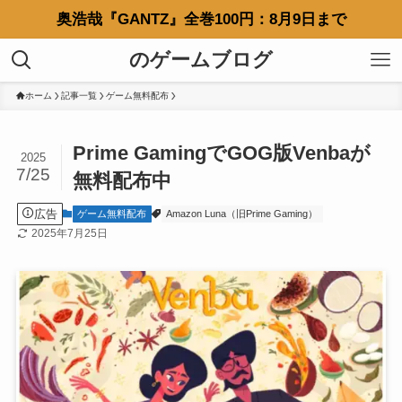
奥浩哉『GANTZ』全巻100円：8月9日まで
のゲームブログ
ホーム
記事一覧
ゲーム無料配布
Prime GamingでGOG版Venbaが
2025
7/25
無料配布中
広告
ゲーム無料配布
Amazon Luna（旧Prime Gaming）
2025年7月25日