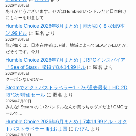
2026年8月5日
ありがとうございます。セガはHumbleのバンドルだと日本向け
にもキーを用意して…
Humble Choice 2026年8月まとめ｜龍が如く８収録9本
14.99ドル
に
匿名
より
2026年8月5日
龍が如くは、日本在住者はJP鍵、地域によってSEAとかEUとか、
だそうです。今月…
Humble Choice 2026年7月まとめ｜JRPGインスパイア
「Sea of Stars」収録で8本14.99ドル
に
匿名
より
2026年8月5日
クーポンないのか～
Steamでオクトパストラベラー1・2が過去最安｜HD-2D
RPGが特価セール
に
匿名
より
2026年7月30日
みんな! Steam の 1+2バンドルなんか買っちゃダメだよ! GMGセ
ールで…
Humble Choice 2026年6月まとめ｜7本14.99ドル・オク
トパストラベラー IIはおま国
に
ひびん
より
2026年7月30日