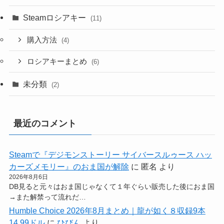
Steamロシアキー
(11)
購入方法
(4)
ロシアキーまとめ
(6)
未分類
(2)
最近のコメント
Steamで『デジモンストーリー サイバースルゥース ハッ
カーズメモリー』のおま国が解除
に
匿名
より
2026年8月6日
DB見ると元々はおま国じゃなくて１年ぐらい販売した後におま国
→また解禁って流れだ…
Humble Choice 2026年8月まとめ｜龍が如く８収録9本
14.99ドル
に
ひびん
より