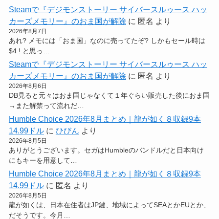
Steamで『デジモンストーリー サイバースルゥース ハッ
カーズメモリー』のおま国が解除
に
匿名
より
2026年8月7日
あれ? メモには「おま国」なのに売ってたぞ? しかもセール時は
$4 ! と思っ…
Steamで『デジモンストーリー サイバースルゥース ハッ
カーズメモリー』のおま国が解除
に
匿名
より
2026年8月6日
DB見ると元々はおま国じゃなくて１年ぐらい販売した後におま国
→また解禁って流れだ…
Humble Choice 2026年8月まとめ｜龍が如く８収録9本
14.99ドル
に
ひびん
より
2026年8月5日
ありがとうございます。セガはHumbleのバンドルだと日本向け
にもキーを用意して…
Humble Choice 2026年8月まとめ｜龍が如く８収録9本
14.99ドル
に
匿名
より
2026年8月5日
龍が如くは、日本在住者はJP鍵、地域によってSEAとかEUとか、
だそうです。今月…