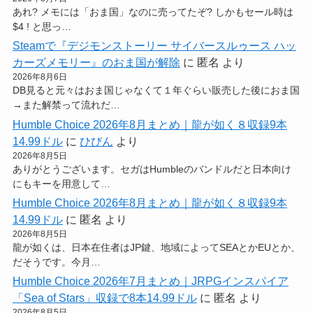
あれ? メモには「おま国」なのに売ってたぞ? しかもセール時は
$4 ! と思っ…
Steamで『デジモンストーリー サイバースルゥース ハッ
カーズメモリー』のおま国が解除
に
匿名
より
2026年8月6日
DB見ると元々はおま国じゃなくて１年ぐらい販売した後におま国
→また解禁って流れだ…
Humble Choice 2026年8月まとめ｜龍が如く８収録9本
14.99ドル
に
ひびん
より
2026年8月5日
ありがとうございます。セガはHumbleのバンドルだと日本向け
にもキーを用意して…
Humble Choice 2026年8月まとめ｜龍が如く８収録9本
14.99ドル
に
匿名
より
2026年8月5日
龍が如くは、日本在住者はJP鍵、地域によってSEAとかEUとか、
だそうです。今月…
Humble Choice 2026年7月まとめ｜JRPGインスパイア
「Sea of Stars」収録で8本14.99ドル
に
匿名
より
2026年8月5日