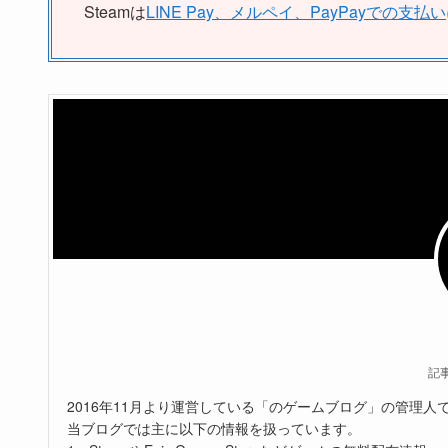
Steamは
LINE Pay、メルペイ、PayPayでの支払い
記
2016年11月より運営している「のゲームブログ」の管理人
当ブログでは主に以下の情報を扱っています。