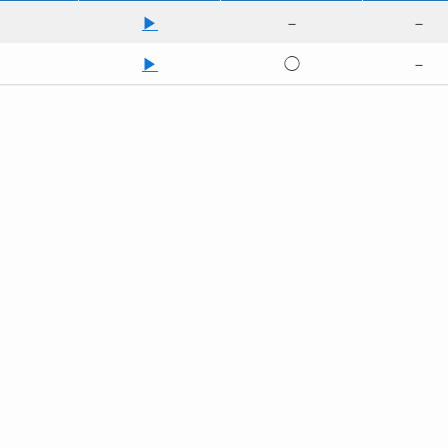
▶
－
－
▶
◯
－