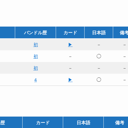
バンドル歴
カード
日本語
備
初
▶
－
－
初
－
◯
－
初
－
－
－
4
▶
◯
－
ル歴
カード
日本語
備考