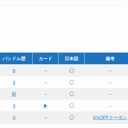
バンドル歴
カード
日本語
備考
6
－
◯
－
2
－
◯
－
初
－
◯
－
3
▶
◯
－
0
－
◯
5%OFFクーポン