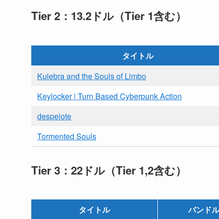
Tier 2：13.2ドル（Tier 1含む）
タイトル
Kulebra and the Souls of Limbo
Keylocker | Turn Based Cyberpunk Action
despelote
Tormented Souls
Tier 3：22ドル（Tier 1,2含む）
タイトル
バンド