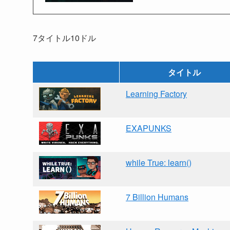
7タイトル10ドル
タイトル
Learning Factory
EXAPUNKS
while True: learn()
7 Billion Humans