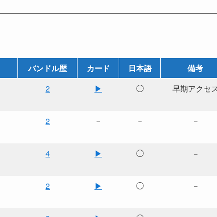
バンドル歴
カード
日本語
備考
2
▶
◯
早期アクセ
2
－
－
－
4
▶
◯
－
2
▶
◯
－