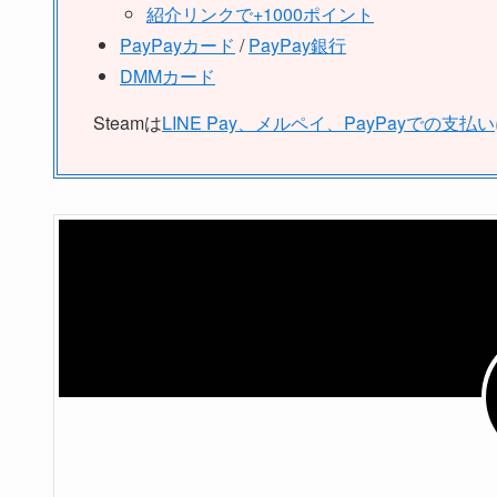
紹介リンクで+1000ポイント
PayPayカード
/
PayPay銀行
DMMカード
Steamは
LINE Pay、メルペイ、PayPayでの支払い