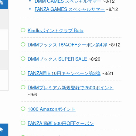
DMM GAMES スペシャルサマー
~8/12
考
FANZA GAMES スペシャルサマー
~8/12
－
Kindleポイントクラブ Beta
－
DMMブックス 15%OFFクーポン第4弾
~8/12
－
DMMブックス SUPER SALE
~8/20
FANZA同人10円キャンペーン第3弾
~8/21
－
DMMプレミアム新規登録で2500ポイント
~9/6
1000 Amazonポイント
FANZA 動画 500円OFFクーポン
考