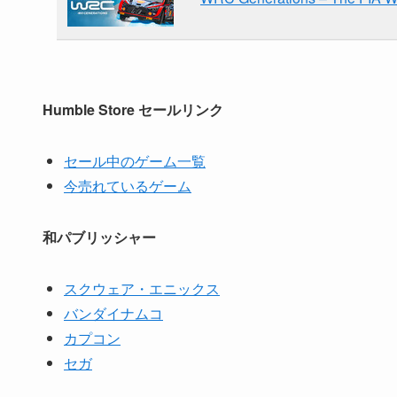
Overpass 2
WRC Generations – The FIA W
Humble Store セールリンク
セール中のゲーム一覧
今売れているゲーム
和パブリッシャー
スクウェア・エニックス