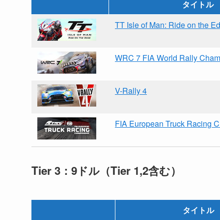
タイトル
TT Isle of Man: Ride on the E
WRC 7 FIA World Rally Cham
V-Rally 4
FIA European Truck Racing 
Tier 3：9ドル（Tier 1,2含む）
タイトル