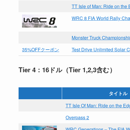
TT Isle of Man: Ride on the
WRC 8 FIA World Rally Ch
Monster Truck Championshi
35%OFFクーポン
Test Drive Unlimited Solar 
Tier 4：16ドル（Tier 1,2,3含む）
タイトル
TT Isle Of Man: Ride on the Ed