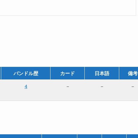
バンドル歴
カード
日本語
備考
4
－
－
－