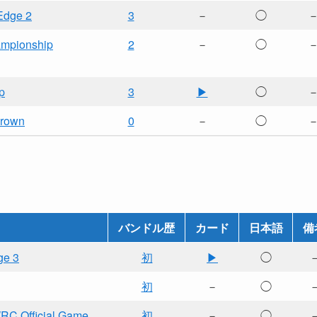
 Edge 2
3
－
◯
ampionship
2
－
◯
p
3
▶
◯
Crown
0
－
◯
バンドル歴
カード
日本語
備
ge 3
初
▶
◯