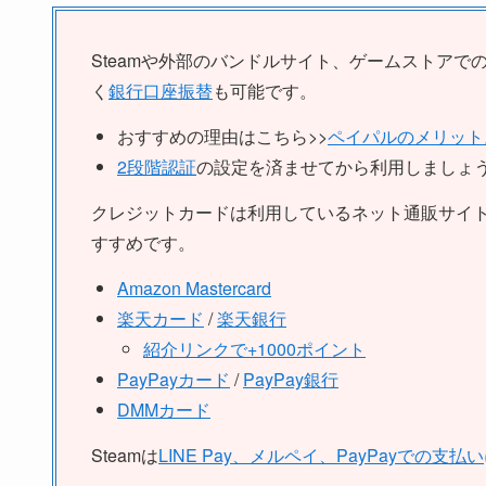
バンダイナムコ
カプコン
セガ
Steamや外部のバンドルサイト、ゲームストアで
く
銀行口座振替
も可能です。
おすすめの理由はこちら>>
ペイパルのメリット
2段階認証
の設定を済ませてから利用しましょ
クレジットカードは利用しているネット通販サイ
すすめです。
Amazon Mastercard
楽天カード
/
楽天銀行
紹介リンクで+1000ポイント