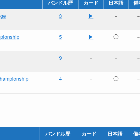
バンドル歴
カード
日本語
備
dge
3
▶
－
pionship
5
▶
◯
9
－
－
Championship
4
－
◯
バンドル歴
カード
日本語
備