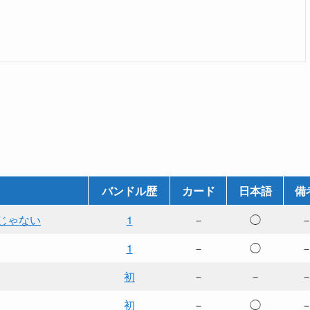
バンドル歴
カード
日本語
備
ーカーじゃない
1
－
◯
1
－
◯
初
－
－
初
－
◯