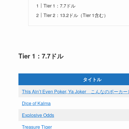
Tier 1：7.7ドル
Tier 2：13.2ドル（Tier 1含む）
Tier 1：7.7ドル
タイトル
This Ain’t Even Poker, Ya Joker こんなのポ
Dice of Kalma
Explosive Odds
Treasure Tiger