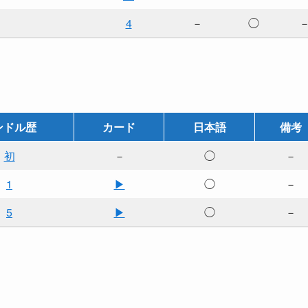
4
－
◯
ンドル歴
カード
日本語
備考
初
－
◯
－
1
▶
◯
－
5
▶
◯
－