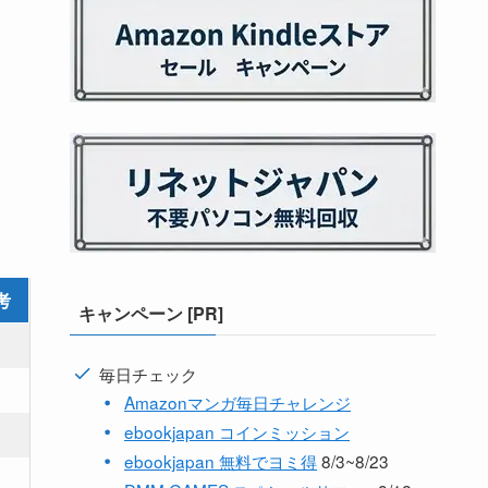
考
キャンペーン [PR]
－
毎日チェック
－
Amazonマンガ毎日チャレンジ
ebookjapan コインミッション
－
ebookjapan 無料でヨミ得
8/3~8/23
－