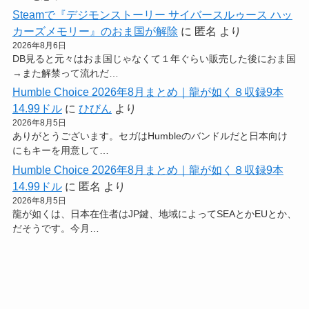
Steamで『デジモンストーリー サイバースルゥース ハッ
カーズメモリー』のおま国が解除
に
匿名
より
2026年8月6日
DB見ると元々はおま国じゃなくて１年ぐらい販売した後におま国
→また解禁って流れだ…
Humble Choice 2026年8月まとめ｜龍が如く８収録9本
14.99ドル
に
ひびん
より
2026年8月5日
ありがとうございます。セガはHumbleのバンドルだと日本向け
にもキーを用意して…
Humble Choice 2026年8月まとめ｜龍が如く８収録9本
14.99ドル
に
匿名
より
2026年8月5日
龍が如くは、日本在住者はJP鍵、地域によってSEAとかEUとか、
だそうです。今月…