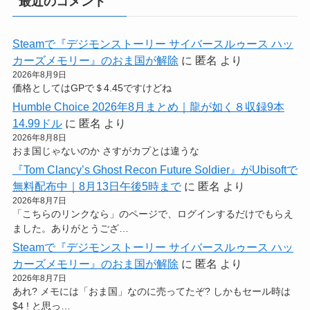
最近のコメント
Steamで『デジモンストーリー サイバースルゥース ハッ
カーズメモリー』のおま国が解除
に
匿名
より
2026年8月9日
価格としてはGPで＄4.45ですけどね
Humble Choice 2026年8月まとめ｜龍が如く８収録9本
14.99ドル
に
匿名
より
2026年8月8日
おま国じゃないのか さすがカプとは違うな
『Tom Clancy’s Ghost Recon Future Soldier』がUbisoftで
無料配布中｜8月13日午後5時まで
に
匿名
より
2026年8月7日
「こちらのリンクなら」のページで、ログインするだけでもらえ
ました。ありがとうござ…
Steamで『デジモンストーリー サイバースルゥース ハッ
カーズメモリー』のおま国が解除
に
匿名
より
2026年8月7日
あれ? メモには「おま国」なのに売ってたぞ? しかもセール時は
$4 ! と思っ…