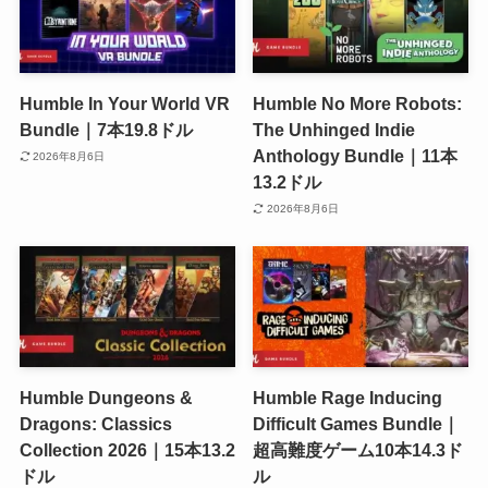
Humble In Your World VR
Humble No More Robots:
Bundle｜7本19.8ドル
The Unhinged Indie
Anthology Bundle｜11本
2026年8月6日
13.2ドル
2026年8月6日
Humble Dungeons &
Humble Rage Inducing
Dragons: Classics
Difficult Games Bundle｜
Collection 2026｜15本13.2
超高難度ゲーム10本14.3ド
ドル
ル