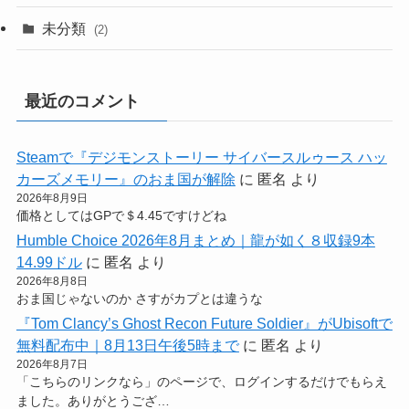
未分類
(2)
最近のコメント
Steamで『デジモンストーリー サイバースルゥース ハッ
カーズメモリー』のおま国が解除
に
匿名
より
2026年8月9日
価格としてはGPで＄4.45ですけどね
Humble Choice 2026年8月まとめ｜龍が如く８収録9本
14.99ドル
に
匿名
より
2026年8月8日
おま国じゃないのか さすがカプとは違うな
『Tom Clancy’s Ghost Recon Future Soldier』がUbisoftで
無料配布中｜8月13日午後5時まで
に
匿名
より
2026年8月7日
「こちらのリンクなら」のページで、ログインするだけでもらえ
ました。ありがとうござ…