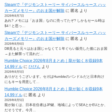
Steamで『デジモンストーリー サイバースルゥース ハッ
カーズメモリー』のおま国が解除
に
匿名
より
2026年8月7日
あれ? メモには「おま国」なのに売ってたぞ? しかもセール時は
$4 ! と思っ…
Steamで『デジモンストーリー サイバースルゥース ハッ
カーズメモリー』のおま国が解除
に
匿名
より
2026年8月6日
DB見ると元々はおま国じゃなくて１年ぐらい販売した後におま国
→また解禁って流れだ…
Humble Choice 2026年8月まとめ｜龍が如く８収録9本
14.99ドル
に
ひびん
より
2026年8月5日
ありがとうございます。セガはHumbleのバンドルだと日本向け
にもキーを用意して…
Humble Choice 2026年8月まとめ｜龍が如く８収録9本
14.99ドル
に
匿名
より
2026年8月5日
龍が如くは、日本在住者はJP鍵、地域によってSEAとかEUとか、
だそうです。今月…