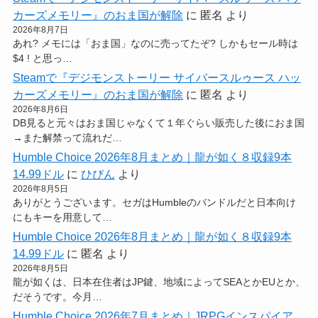
カーズメモリー』のおま国が解除
に
匿名
より
2026年8月7日
あれ? メモには「おま国」なのに売ってたぞ? しかもセール時は
$4 ! と思っ…
Steamで『デジモンストーリー サイバースルゥース ハッ
カーズメモリー』のおま国が解除
に
匿名
より
2026年8月6日
DB見ると元々はおま国じゃなくて１年ぐらい販売した後におま国
→また解禁って流れだ…
Humble Choice 2026年8月まとめ｜龍が如く８収録9本
14.99ドル
に
ひびん
より
2026年8月5日
ありがとうございます。セガはHumbleのバンドルだと日本向け
にもキーを用意して…
Humble Choice 2026年8月まとめ｜龍が如く８収録9本
14.99ドル
に
匿名
より
2026年8月5日
龍が如くは、日本在住者はJP鍵、地域によってSEAとかEUとか、
だそうです。今月…
Humble Choice 2026年7月まとめ｜JRPGインスパイア