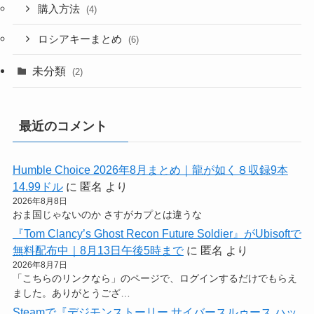
購入方法
(4)
ロシアキーまとめ
(6)
未分類
(2)
最近のコメント
Humble Choice 2026年8月まとめ｜龍が如く８収録9本
14.99ドル
に
匿名
より
2026年8月8日
おま国じゃないのか さすがカプとは違うな
『Tom Clancy’s Ghost Recon Future Soldier』がUbisoftで
無料配布中｜8月13日午後5時まで
に
匿名
より
2026年8月7日
「こちらのリンクなら」のページで、ログインするだけでもらえ
ました。ありがとうござ…
Steamで『デジモンストーリー サイバースルゥース ハッ