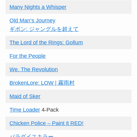
Many Nights a Whisper
Old Man’s Journey
ギボン: ジャングルを超えて
The Lord of the Rings: Gollum
For the People
We. The Revolution
BrokenLore: LOW | 霧雨村
Maid of Sker
Time Loader
4-Pack
Chicken Police – Paint it RED!
パラダイスキラー