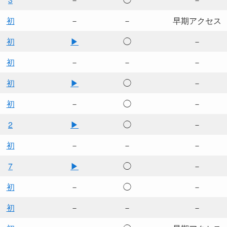
初
－
－
早期アクセス
初
▶
◯
－
初
－
－
－
初
▶
◯
－
初
－
◯
－
2
▶
◯
－
初
－
－
－
7
▶
◯
－
初
－
◯
－
初
－
－
－