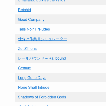
Retchid
Good Company
Tails Noir Preludes
仕分け作業員シミュレーター
Zet Zillions
レールバウンド – Railbound
Centum
Long Gone Days
None Shall Intrude
Shadows of Forbidden Gods