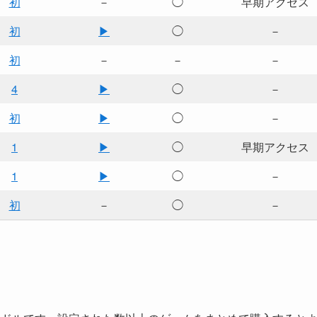
初
－
◯
早期アクセス
初
▶
◯
－
初
－
－
－
4
▶
◯
－
初
▶
◯
－
1
▶
◯
早期アクセス
1
▶
◯
－
初
－
◯
－