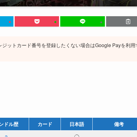
レジットカード番号を登録したくない場合はGoogle Payを利用
ンドル歴
カード
日本語
備考
3
－
◯
－