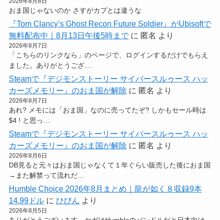
2026年8月8日
おま国じゃないのか さすがカプとは違うな
『Tom Clancy’s Ghost Recon Future Soldier』がUbisoftで
無料配布中｜8月13日午後5時まで
に
匿名
より
2026年8月7日
「こちらのリンクなら」のページで、ログインするだけでもらえ
ました。ありがとうござ…
Steamで『デジモンストーリー サイバースルゥース ハッ
カーズメモリー』のおま国が解除
に
匿名
より
2026年8月7日
あれ? メモには「おま国」なのに売ってたぞ? しかもセール時は
$4 ! と思っ…
Steamで『デジモンストーリー サイバースルゥース ハッ
カーズメモリー』のおま国が解除
に
匿名
より
2026年8月6日
DB見ると元々はおま国じゃなくて１年ぐらい販売した後におま国
→また解禁って流れだ…
Humble Choice 2026年8月まとめ｜龍が如く８収録9本
14.99ドル
に
ひびん
より
2026年8月5日