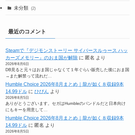
未分類
(2)
最近のコメント
Steamで『デジモンストーリー サイバースルゥース ハッ
カーズメモリー』のおま国が解除
に
匿名
より
2026年8月6日
DB見ると元々はおま国じゃなくて１年ぐらい販売した後におま国
→また解禁って流れだ…
Humble Choice 2026年8月まとめ｜龍が如く８収録9本
14.99ドル
に
ひびん
より
2026年8月5日
ありがとうございます。セガはHumbleのバンドルだと日本向け
にもキーを用意して…
Humble Choice 2026年8月まとめ｜龍が如く８収録9本
14.99ドル
に
匿名
より
2026年8月5日