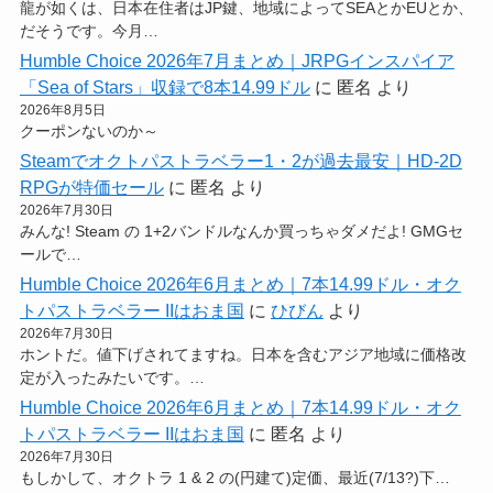
龍が如くは、日本在住者はJP鍵、地域によってSEAとかEUとか、
だそうです。今月…
Humble Choice 2026年7月まとめ｜JRPGインスパイア
「Sea of Stars」収録で8本14.99ドル
に
匿名
より
2026年8月5日
クーポンないのか～
Steamでオクトパストラベラー1・2が過去最安｜HD-2D
RPGが特価セール
に
匿名
より
2026年7月30日
みんな! Steam の 1+2バンドルなんか買っちゃダメだよ! GMGセ
ールで…
Humble Choice 2026年6月まとめ｜7本14.99ドル・オク
トパストラベラー IIはおま国
に
ひびん
より
2026年7月30日
ホントだ。値下げされてますね。日本を含むアジア地域に価格改
定が入ったみたいです。…
Humble Choice 2026年6月まとめ｜7本14.99ドル・オク
トパストラベラー IIはおま国
に
匿名
より
2026年7月30日
もしかして、オクトラ 1 & 2 の(円建て)定価、最近(7/13?)下…