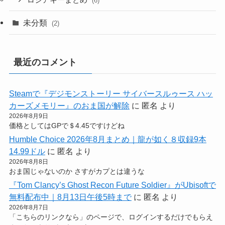
(6)
未分類
(2)
最近のコメント
Steamで『デジモンストーリー サイバースルゥース ハッ
カーズメモリー』のおま国が解除
に
匿名
より
2026年8月9日
価格としてはGPで＄4.45ですけどね
Humble Choice 2026年8月まとめ｜龍が如く８収録9本
14.99ドル
に
匿名
より
2026年8月8日
おま国じゃないのか さすがカプとは違うな
『Tom Clancy’s Ghost Recon Future Soldier』がUbisoftで
無料配布中｜8月13日午後5時まで
に
匿名
より
2026年8月7日
「こちらのリンクなら」のページで、ログインするだけでもらえ