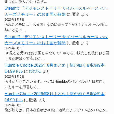
ました。ありがとうござ…
Steamで『デジモンストーリー サイバースルゥース ハッ
カーズメモリー』のおま国が解除
に
匿名
より
2026年8月7日
あれ? メモには「おま国」なのに売ってたぞ? しかもセール時は
$4 ! と思っ…
Steamで『デジモンストーリー サイバースルゥース ハッ
カーズメモリー』のおま国が解除
に
匿名
より
2026年8月6日
DB見ると元々はおま国じゃなくて１年ぐらい販売した後におま国
→また解禁って流れだ…
Humble Choice 2026年8月まとめ｜龍が如く８収録9本
14.99ドル
に
ひびん
より
2026年8月5日
ありがとうございます。セガはHumbleのバンドルだと日本向け
にもキーを用意して…
Humble Choice 2026年8月まとめ｜龍が如く８収録9本
14.99ドル
に
匿名
より
2026年8月5日
龍が如くは、日本在住者はJP鍵、地域によってSEAとかEUとか、