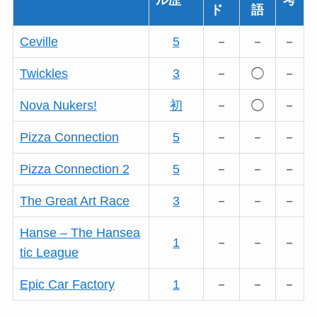
ド
語
Ceville
5
－
－
－
Twickles
3
－
◯
－
Nova Nukers!
初
－
◯
－
Pizza Connection
5
－
－
－
Pizza Connection 2
5
－
－
－
The Great Art Race
3
－
－
－
Hanse – The Hansea
1
－
－
－
tic League
Epic Car Factory
1
－
－
－