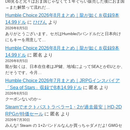
DB見ると元々はおま国じゃなくて１年ぐらい販売した後におま国
→また解禁って流れだ…
Humble Choice 2026年8月まとめ｜龍が如く８収録9本
14.99ドル
に
ひびん
より
2026年8月5日
ありがとうございます。セガはHumbleのバンドルだと日本向け
にもキーを用意して…
Humble Choice 2026年8月まとめ｜龍が如く８収録9本
14.99ドル
に
匿名
より
2026年8月5日
龍が如くは、日本在住者はJP鍵、地域によってSEAとかEUとか、
だそうです。今月…
Humble Choice 2026年7月まとめ｜JRPGインスパイア
「Sea of Stars」収録で8本14.99ドル
に
匿名
より
2026年8月5日
クーポンないのか～
Steamでオクトパストラベラー1・2が過去最安｜HD-2D
RPGが特価セール
に
匿名
より
2026年7月30日
みんな! Steam の 1+2バンドルなんか買っちゃダメだよ! GMGセ