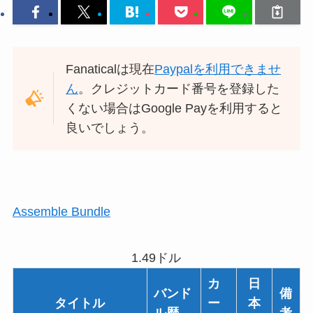
Fanaticalは現在
Paypalを利用できませ
ん
。クレジットカード番号を登録した
くない場合はGoogle Payを利用すると
良いでしょう。
Assemble Bundle
1.49ドル
カ
日
バンド
備
タイトル
ー
本
ル歴
考